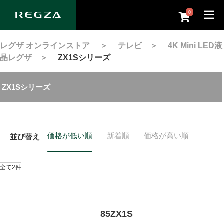
0
レグザ オンラインストア
＞
テレビ
＞
4K Mini LED液
晶レグザ
＞
ZX1Sシリーズ
ZX1Sシリーズ
価格が低い順
新着順
価格が高い順
並び替え
全て2件
85ZX1S