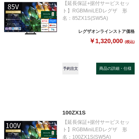
【延長保証+据付サービスセッ
ト】RGBMiniLEDレグザ 形
名：85ZX1S(SW5A)
レグザオンラインストア価格
￥1,320,000
(税込)
商品の詳細・仕様
予約注文
100ZX1S
【延長保証+据付サービスセッ
ト】RGBMiniLEDレグザ 形
名：100ZX1S(SW5A)