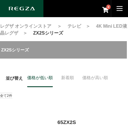
0
レグザ オンラインストア
＞
テレビ
＞
4K Mini LED液
晶レグザ
＞
ZX2Sシリーズ
ZX2Sシリーズ
価格が低い順
新着順
価格が高い順
並び替え
全て2件
65ZX2S