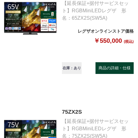
【延長保証+据付サービスセッ
ト】RGBMiniLEDレグザ 形
名：65ZX2S(SW5A)
レグザオンラインストア価格
￥550,000
(税込)
商品の詳細・仕様
在庫：あり
75ZX2S
【延長保証+据付サービスセッ
ト】RGBMiniLEDレグザ 形
名：75ZX2S(SW5A)