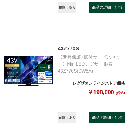
商品の詳細・仕様
在庫：あり
43Z770S
【延長保証+据付サービスセッ
ト】MiniLEDレグザ 形名：
43Z770S(SW5A)
レグザオンラインストア価格
￥198,000
(税込)
商品の詳細・仕様
在庫：あり