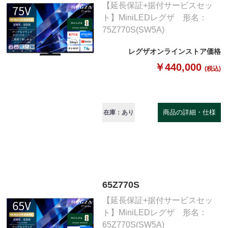
【延長保証+据付サービスセッ
ト】MiniLEDレグザ 形名：
75Z770S(SW5A)
レグザオンラインストア価格
￥440,000
(税込)
商品の詳細・仕様
在庫：あり
65Z770S
【延長保証+据付サービスセッ
ト】MiniLEDレグザ 形名：
65Z770S(SW5A)