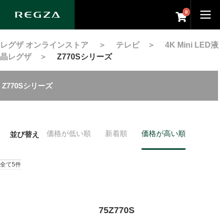
0
レグザ オンラインストア
＞
テレビ
＞
4K Mini LED液
晶レグザ
＞
Z770Sシリーズ
Z770Sシリーズ
価格が低い順
新着順
価格が高い順
並び替え
全て5件
75Z770S