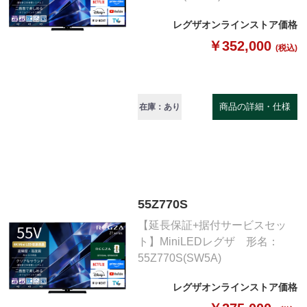
レグザオンラインストア価格
￥352,000
(税込)
商品の詳細・仕様
在庫：あり
55Z770S
【延長保証+据付サービスセッ
ト】MiniLEDレグザ 形名：
55Z770S(SW5A)
レグザオンラインストア価格