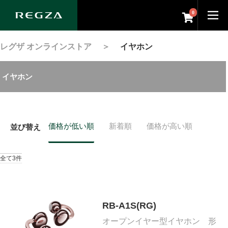
0
レグザ オンラインストア
＞
イヤホン
イヤホン
価格が低い順
新着順
価格が高い順
並び替え
全て3件
RB-A1S(RG)
オープンイヤー型イヤホン 形