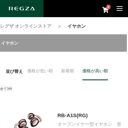
0
レグザ オンラインストア
＞
イヤホン
イヤホン
価格が低い順
新着順
価格が高い順
並び替え
全て3件
RB-A1S(RG)
オープンイヤー型イヤホン 形