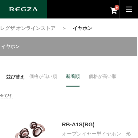
0
レグザ オンラインストア
＞
イヤホン
イヤホン
価格が低い順
新着順
価格が高い順
並び替え
全て3件
RB-A1S(RG)
オープンイヤー型イヤホン 形