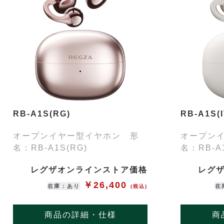
RB-A1S(RG)
RB-A1S(I
オープンイヤー型イヤホン 形
オープン
名：RB-A1S(RG)
名：RB-A1
レグザオンラインストア価格
レグ
￥26,400
在庫：あり
在
(税込)
商品の詳細・仕様
商