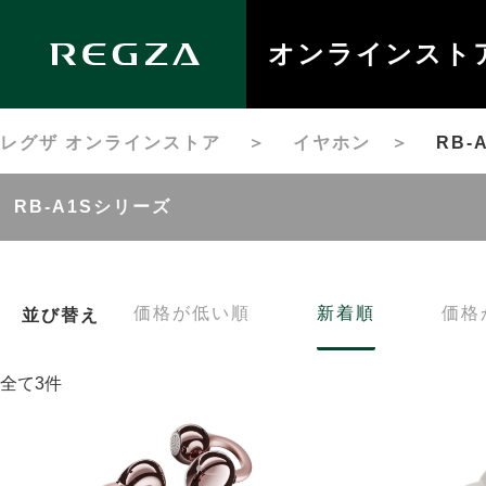
オンラインスト
レグザ オンラインストア
＞
イヤホン
＞
RB-
RB-A1Sシリーズ
価格が低い順
新着順
価格
並び替え
全て3件