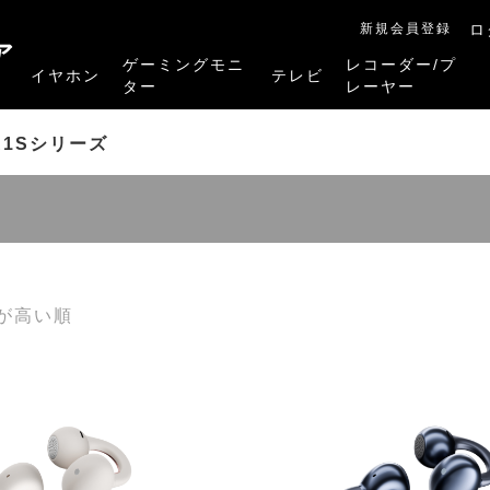
新規会員登録
ロ
ア
ゲーミングモニ
レコーダー/プ
イヤホン
テレビ
ター
レーヤー
RB-A1Sシリーズ
RM-27G5SR
RM-G245R
RM-G278R
RM-G277R
4K有機ELレグザ
4K Mini LED液晶レグザ
4K液晶レグザ
ハイビジョン液晶レグザ
リファービッシュ品
レグザタイムシフ
4Kレグザブルー
レグザブルーレイ
プレーヤー
A1Sシリーズ
が高い順