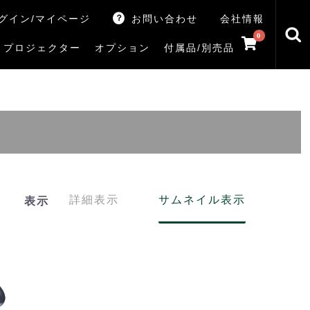
グイン/マイページ
お問い合わせ
会社情報
0
プロジェクター
オプション
付属品/別売品
トマシン
レイ
V5Rシリーズ
V7Rシリーズ
X770Sシリーズ
X9900Rシリーズ
X8900Rシリーズ
ZX3Sシリーズ
ZX2Sシリーズ
ZX1Sシリーズ
ZX1シリーズ
Z890Sシリーズ
Z770Sシリーズ
Z990Rシリーズ
Z970Rシリーズ
Z875R/Z870Rシリーズ
Z770Rシリーズ
M550Sシリーズ
E350Rシリーズ
Z670Rシリーズ
S25Tシリーズ
V35Tシリーズ
S25Sシリーズ
V35Sシリーズ
ハードディスク
サウンドシステム
リサイクル・引き取りサービス
イヤホンのみ
イヤホン充電器
テレビ付属品リモコン
レコーダー付属品リモコン
汎用リモコン
その他
TVS
詳細表示
サムネイル表示
表示