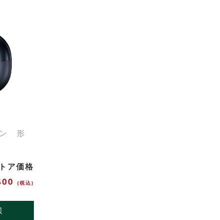
ン 形
トア価格
400
(税込)
様