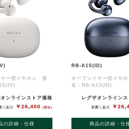
V)
RB-A1S(ID)
イヤー型イヤホン 形
オープンイヤー型イヤホ
S(IV)
名：RB-A1S(ID)
ザオンラインストア価格
レグザオンラインス
￥26,400
￥26,
庫：あり
在庫：あり
(税込)
品の詳細・仕様
商品の詳細・仕