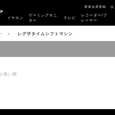
新規会員登録
ロ
ア
ゲーミングモニ
レコーダー/プ
イヤホン
テレビ
ター
レーヤー
RB-A1Sシリーズ
RM-27G5SR
RM-G245R
RM-G278R
RM-G277R
4K有機ELレグザ
4K Mini LED液晶レグザ
4K液晶レグザ
ハイビジョン液晶レグザ
リファービッシュ品
レグザタイムシフ
4Kレグザブルー
レグザブルーレイ
プレーヤー
ー
＞
レグザタイムシフトマシン
が高い順