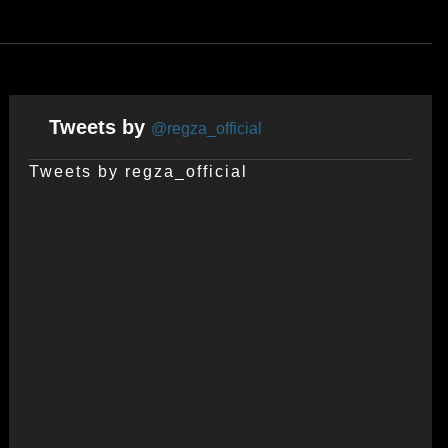
Tweets by
@regza_official
Tweets by regza_official