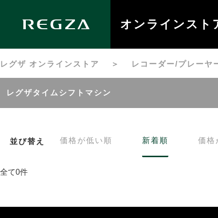
オンラインスト
レグザ オンラインストア
＞
レコーダー/プレーヤ
レグザタイムシフトマシン
価格が低い順
新着順
価格
並び替え
全て0件