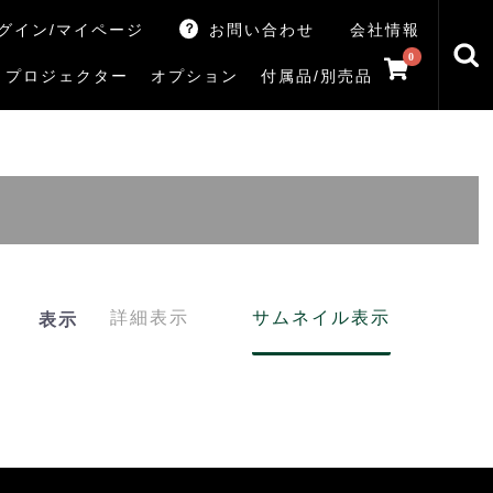
グイン/マイページ
お問い合わせ
会社情報
0
プロジェクター
オプション
付属品/別売品
トマシン
レイ
V5Rシリーズ
V7Rシリーズ
X770Sシリーズ
X9900Rシリーズ
X8900Rシリーズ
ZX3Sシリーズ
ZX2Sシリーズ
ZX1Sシリーズ
ZX1シリーズ
Z890Sシリーズ
Z770Sシリーズ
Z990Rシリーズ
Z970Rシリーズ
Z875R/Z870Rシリーズ
Z770Rシリーズ
M550Sシリーズ
E350Rシリーズ
Z670Rシリーズ
S25Tシリーズ
V35Tシリーズ
S25Sシリーズ
V35Sシリーズ
ハードディスク
サウンドシステム
リサイクル・引き取りサービス
イヤホンのみ
イヤホン充電器
テレビ付属品リモコン
レコーダー付属品リモコン
汎用リモコン
その他
TVS
詳細表示
サムネイル表示
表示