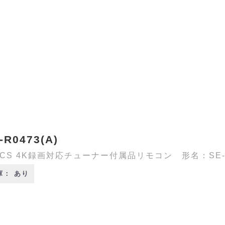
-R0473(A)
/CS 4K録画対応チューナー付属品リモコン 形名：SE-R0
庫： あり