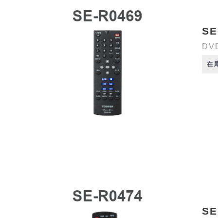
SE
DV
在
SE