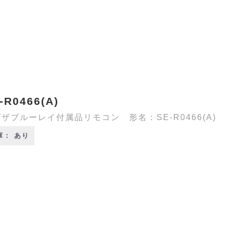
-R0466(A)
ザブルーレイ付属品リモコン 形名：SE-R0466(A)
庫： あり