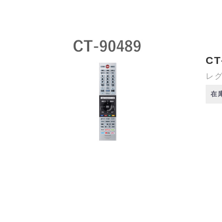
CT
レグ
在