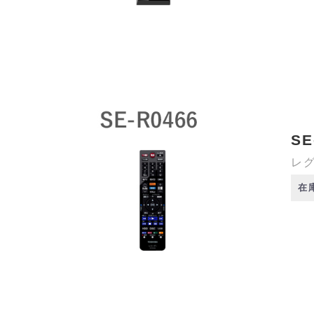
SE
レグ
在