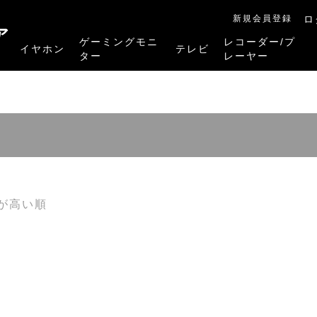
新規会員登録
ロ
ア
ゲーミングモニ
レコーダー/プ
イヤホン
テレビ
ター
レーヤー
RB-A1Sシリーズ
RM-27G5SR
RM-G245R
RM-G278R
RM-G277R
4K有機ELレグザ
4K Mini LED液晶レグザ
4K液晶レグザ
ハイビジョン液晶レグザ
リファービッシュ品
レグザタイムシフ
4Kレグザブルー
レグザブルーレイ
プレーヤー
が高い順