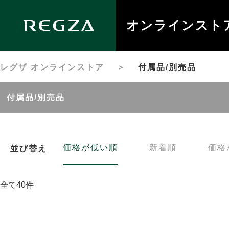
オンラインスト
レグザ オンラインストア
＞
付属品/別売品
付属品/別売品
価格が低い順
新着順
価格
並び替え
全て40件