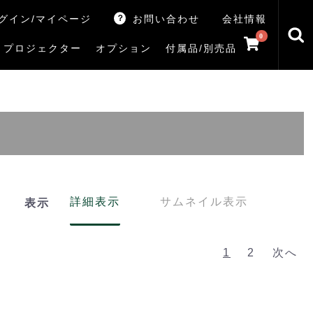
グイン/マイページ
お問い合わせ
会社情報
0
プロジェクター
オプション
付属品/別売品
トマシン
レイ
V5Rシリーズ
V7Rシリーズ
X770Sシリーズ
X9900Rシリーズ
X8900Rシリーズ
ZX3Sシリーズ
ZX2Sシリーズ
ZX1Sシリーズ
ZX1シリーズ
Z890Sシリーズ
Z770Sシリーズ
Z990Rシリーズ
Z970Rシリーズ
Z875R/Z870Rシリーズ
Z770Rシリーズ
M550Sシリーズ
E350Rシリーズ
Z670Rシリーズ
S25Tシリーズ
V35Tシリーズ
S25Sシリーズ
V35Sシリーズ
ハードディスク
サウンドシステム
リサイクル・引き取りサービス
イヤホンのみ
イヤホン充電器
テレビ付属品リモコン
レコーダー付属品リモコン
汎用リモコン
その他
TVS
詳細表示
サムネイル表示
表示
1
2
次へ