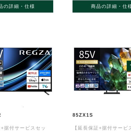
品の詳細・仕様
商品の詳細・仕
R
85ZX1S
証+据付サービスセッ
【延長保証+据付サービ