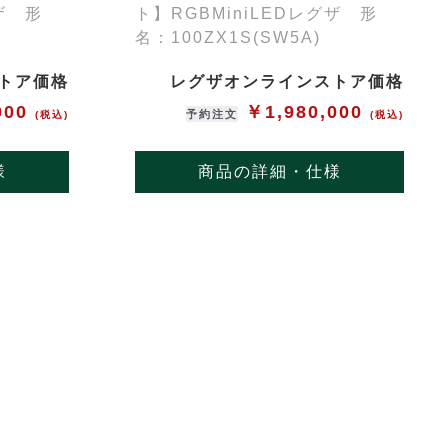
グザ 形
ト】RGBMiniLEDレグザ 形
名：100ZX1S(SW5A)
トア価格
レグザオンラインストア価格
000
￥1,980,000
予約注文
(税込)
(税込)
様
商品の詳細・仕様