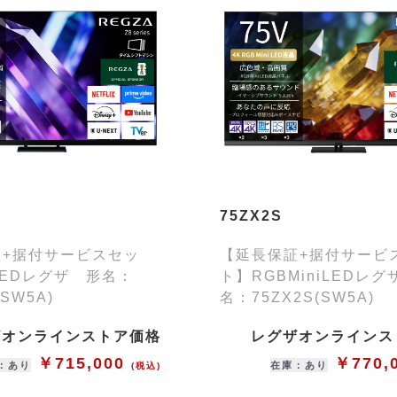
75ZX2S
証+据付サービスセッ
【延長保証+据付サービ
iLEDレグザ 形名：
ト】RGBMiniLEDレ
(SW5A)
名：75ZX2S(SW5A)
ザオンラインストア価格
レグザオンラインス
￥715,000
￥770,
：あり
在庫：あり
(税込)