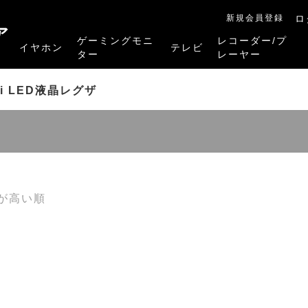
新規会員登録
ロ
ア
ゲーミングモニ
レコーダー/プ
イヤホン
テレビ
ター
レーヤー
RB-A1Sシリーズ
RM-27G5SR
RM-G245R
RM-G278R
RM-G277R
4K有機ELレグザ
4K Mini LED液晶レグザ
4K液晶レグザ
ハイビジョン液晶レグザ
リファービッシュ品
レグザタイムシフ
4Kレグザブルー
レグザブルーレイ
プレーヤー
ini LED液晶レグザ
が高い順