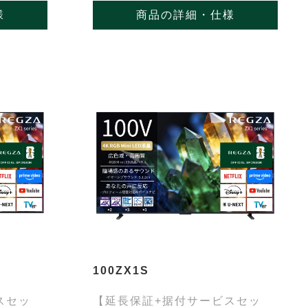
様
商品の詳細・仕様
100ZX1S
スセッ
【延長保証+据付サービスセッ