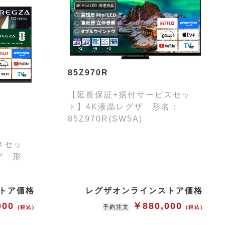
85Z970R
【延長保証+据付サービスセッ
ト】4K液晶レグザ 形名：
85Z970R(SW5A)
スセッ
グザ 形
トア価格
レグザオンラインストア価格
000
￥880,000
予約注文
(税込)
(税込)