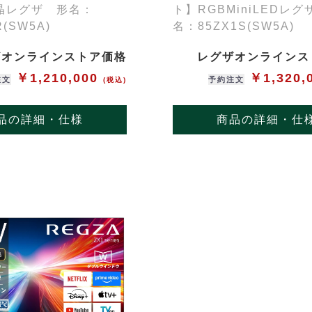
晶レグザ 形名：
ト】RGBMiniLEDレ
R(SW5A)
名：85ZX1S(SW5A)
ザオンラインストア価格
レグザオンラインス
￥1,210,000
￥1,320,
注文
予約注文
(税込)
品の詳細・仕様
商品の詳細・仕