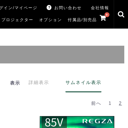
グイン/マイページ
お問い合わせ
会社情報
0
プロジェクター
オプション
付属品/別売品
トマシン
レイ
V5Rシリーズ
V7Rシリーズ
X770Sシリーズ
X9900Rシリーズ
X8900Rシリーズ
ZX3Sシリーズ
ZX2Sシリーズ
ZX1Sシリーズ
ZX1シリーズ
Z890Sシリーズ
Z770Sシリーズ
Z990Rシリーズ
Z970Rシリーズ
Z875R/Z870Rシリーズ
Z770Rシリーズ
M550Sシリーズ
E350Rシリーズ
Z670Rシリーズ
S25Tシリーズ
V35Tシリーズ
S25Sシリーズ
V35Sシリーズ
ハードディスク
サウンドシステム
リサイクル・引き取りサービス
イヤホンのみ
イヤホン充電器
テレビ付属品リモコン
レコーダー付属品リモコン
汎用リモコン
その他
TVS
詳細表示
サムネイル表示
表示
前へ
1
2