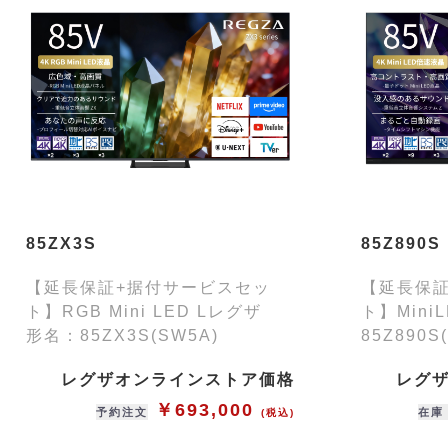
85ZX3S
85Z890S
【延長保証+据付サービスセッ
【延長保
ト】RGB Mini LED Lレグザ
ト】Min
形名：85ZX3S(SW5A)
85Z890S
レグザオンラインストア価格
レグ
￥693,000
予約注文
在庫
(税込)