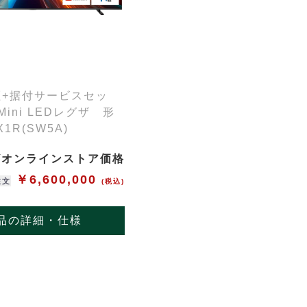
証+据付サービスセッ
Mini LEDレグザ 形
X1R(SW5A)
ザオンラインストア価格
￥6,600,000
注文
(税込)
品の詳細・仕様