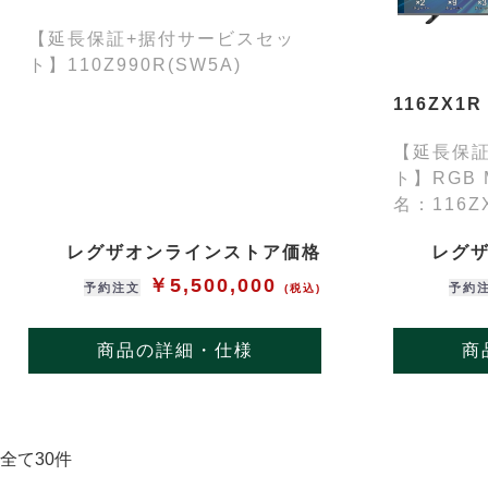
【延長保証+据付サービスセッ
ト】110Z990R(SW5A)
116ZX1R
【延長保
ト】RGB 
名：116Z
レグザオンラインストア価格
レグ
￥5,500,000
予約注文
予約
(税込)
商品の詳細・仕様
商
全て30件