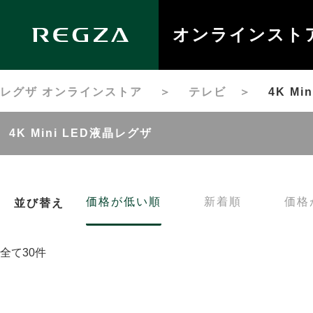
オンラインスト
レグザ オンラインストア
＞
テレビ
＞
4K M
4K Mini LED液晶レグザ
価格が低い順
新着順
価格
並び替え
全て30件