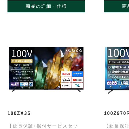
商品の詳細・仕様
商
100ZX3S
100Z970
【延長保証+据付サービスセッ
【延長保