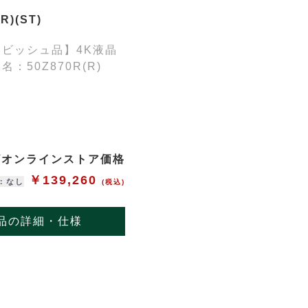
R)(ST)
ビッシュ品】4K液晶
：50Z870R(R)
ザオンラインストア価格
￥139,260
：なし
(税込)
品の詳細・仕様