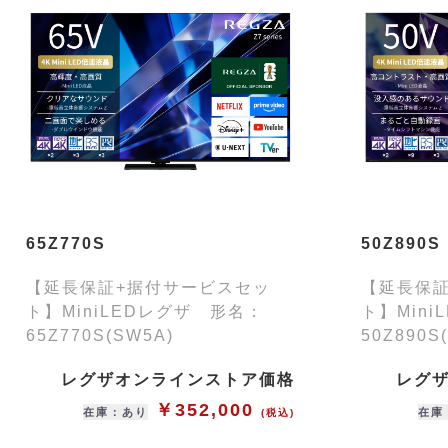
65Z770S
50Z890S
【延長保証+据付サービスセッ
【延長保
ト】MiniLEDレグザ 形名：
ト】Min
65Z770S(SW5A)
50Z890S
レグザオンラインストア価格
レグ
￥352,000
在庫：あり
在庫
(税込)