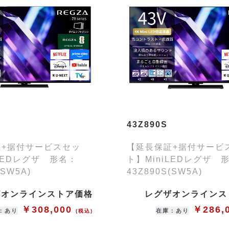
43Z890S
証+据付サービスセッ
【延長保証+据付サービ
iLEDレグザ 形名：
ト】MiniLEDレグザ 
(SW5A)
43Z890S(SW5A)
ザオンラインストア価格
レグザオンラインス
￥308,000
￥286,
：あり
在庫：あり
(税込)