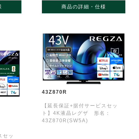
様
商品の詳細・仕様
43Z870R
【延長保証+据付サービスセッ
ト】4K液晶レグザ 形名：
43Z870R(SW5A)
スセッ