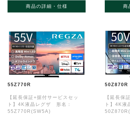
商品の詳細・仕様
商
50Z870R
55Z770R
【延長保
【延長保証+据付サービスセッ
ト】4K液
ト】4K液晶レグザ 形名：
50Z870R
55Z770R(SW5A)