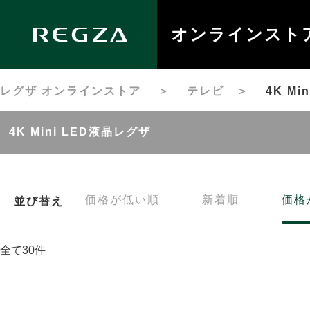
オンラインスト
レグザ オンラインストア
＞
テレビ
＞
4K M
4K Mini LED液晶レグザ
価格が低い順
新着順
価格
並び替え
全て30件