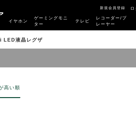
新規会員登録
ロ
ア
ゲーミングモニ
レコーダー/プ
イヤホン
テレビ
ター
レーヤー
RB-A1Sシリーズ
RM-27G5SR
RM-G245R
RM-G278R
RM-G277R
4K有機ELレグザ
4K Mini LED液晶レグザ
4K液晶レグザ
ハイビジョン液晶レグザ
リファービッシュ品
レグザタイムシフ
4Kレグザブルー
レグザブルーレイ
プレーヤー
ini LED液晶レグザ
が高い順