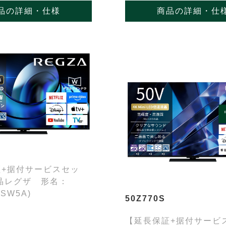
品の詳細・仕様
商品の詳細・仕
証+据付サービスセッ
晶レグザ 形名：
(SW5A)
50Z770S
【延長保証+据付サービ