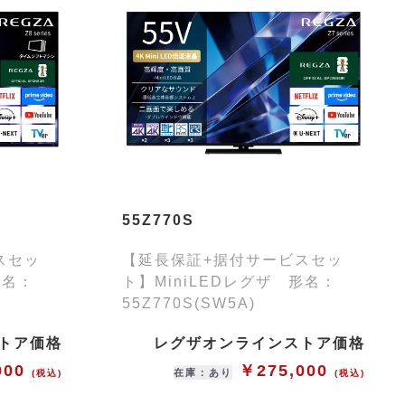
55Z770S
スセッ
【延長保証+据付サービスセッ
形名：
ト】MiniLEDレグザ 形名：
55Z770S(SW5A)
トア価格
レグザオンラインストア価格
000
￥275,000
在庫：あり
(税込)
(税込)