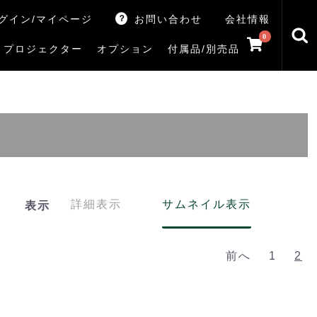
グイン/マイページ
お問い合わせ
会社情報
0
プロジェクター
オプション
付属品/別売品
トマシン
レイ
V5Rシリーズ
V7Rシリーズ
X770Sシリーズ
X9900Rシリーズ
X8900Rシリーズ
ZX3Sシリーズ
ZX2Sシリーズ
ZX1Sシリーズ
ZX1シリーズ
Z890Sシリーズ
Z770Sシリーズ
Z990Rシリーズ
Z970Rシリーズ
Z875R/Z870Rシリーズ
Z770Rシリーズ
M550Sシリーズ
E350Rシリーズ
Z670Rシリーズ
S25Tシリーズ
V35Tシリーズ
S25Sシリーズ
V35Sシリーズ
ハードディスク
サウンドシステム
リサイクル・引き取りサービス
イヤホンのみ
イヤホン充電器
テレビ付属品リモコン
レコーダー付属品リモコン
汎用リモコン
その他
TVS
詳細表示
サムネイル表示
表示
前へ
1
2