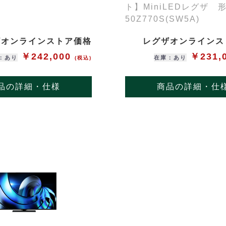
ト】MiniLEDレグザ 
50Z770S(SW5A)
ザオンラインストア価格
レグザオンラインス
￥242,000
￥231,
：あり
在庫：あり
(税込)
品の詳細・仕様
商品の詳細・仕