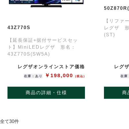
50Z870R(
【リファー
43Z770S
レグザ 形名
(ST)
【延長保証+据付サービスセッ
ト】MiniLEDレグザ 形名：
43Z770S(SW5A)
レグザオンラインストア価格
レグ
￥198,000
在庫：あり
在庫
(税込)
商品の詳細・仕様
商
全て30件