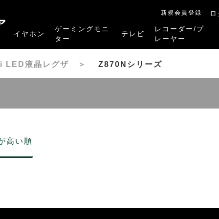
新規会員登録
ロ
ア
ゲーミングモニ
レコーダー/プ
イヤホン
テレビ
ター
レーヤー
RB-A1Sシリーズ
RM-27G5SR
RM-G245R
RM-G278R
RM-G277R
4K有機ELレグザ
4K Mini LED液晶レグザ
4K液晶レグザ
ハイビジョン液晶レグザ
リファービッシュ品
レグザタイムシフ
4Kレグザブルー
レグザブルーレイ
プレーヤー
ini LED液晶レグザ
＞
Z870Nシリーズ
が高い順