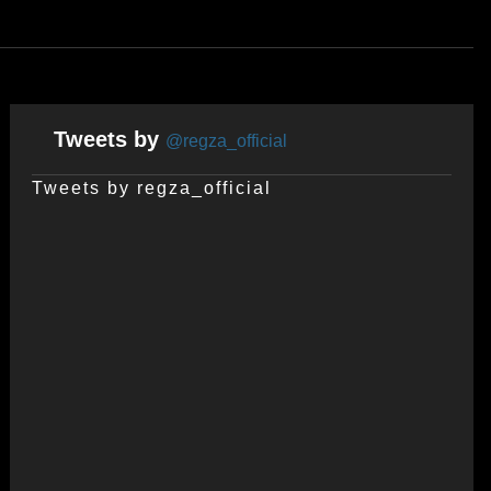
Tweets by
@regza_official
Tweets by regza_official