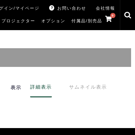
グイン/マイページ
お問い合わせ
会社情報
0
プロジェクター
オプション
付属品/別売品
トマシン
レイ
V5Rシリーズ
V7Rシリーズ
X770Sシリーズ
X9900Rシリーズ
X8900Rシリーズ
ZX3Sシリーズ
ZX2Sシリーズ
ZX1Sシリーズ
ZX1シリーズ
Z890Sシリーズ
Z770Sシリーズ
Z990Rシリーズ
Z970Rシリーズ
Z875R/Z870Rシリーズ
Z770Rシリーズ
M550Sシリーズ
E350Rシリーズ
Z670Rシリーズ
S25Tシリーズ
V35Tシリーズ
S25Sシリーズ
V35Sシリーズ
ハードディスク
サウンドシステム
リサイクル・引き取りサービス
イヤホンのみ
イヤホン充電器
テレビ付属品リモコン
レコーダー付属品リモコン
汎用リモコン
その他
TVS
詳細表示
サムネイル表示
表示