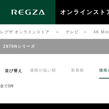
オンラインスト
レグザ オンラインストア
＞
テレビ
＞
4K M
Z870Nシリーズ
価格が低い順
新着順
価格
並び替え
全て0件