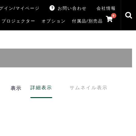
グイン/マイページ
お問い合わせ
会社情報
0
プロジェクター
オプション
付属品/別売品
トマシン
レイ
V5Rシリーズ
V7Rシリーズ
X770Sシリーズ
X9900Rシリーズ
X8900Rシリーズ
ZX3Sシリーズ
ZX2Sシリーズ
ZX1Sシリーズ
ZX1シリーズ
Z890Sシリーズ
Z770Sシリーズ
Z990Rシリーズ
Z970Rシリーズ
Z875R/Z870Rシリーズ
Z770Rシリーズ
M550Sシリーズ
E350Rシリーズ
Z670Rシリーズ
S25Tシリーズ
V35Tシリーズ
S25Sシリーズ
V35Sシリーズ
ハードディスク
サウンドシステム
リサイクル・引き取りサービス
イヤホンのみ
イヤホン充電器
テレビ付属品リモコン
レコーダー付属品リモコン
汎用リモコン
その他
TVS
詳細表示
サムネイル表示
表示