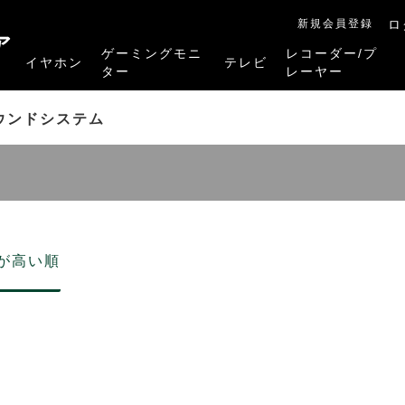
新規会員登録
ロ
ア
ゲーミングモニ
レコーダー/プ
イヤホン
テレビ
ター
レーヤー
RB-A1Sシリーズ
RM-27G5SR
RM-G245R
RM-G278R
RM-G277R
4K有機ELレグザ
4K Mini LED液晶レグザ
4K液晶レグザ
ハイビジョン液晶レグザ
リファービッシュ品
レグザタイムシフ
4Kレグザブルー
レグザブルーレイ
プレーヤー
ウンドシステム
が高い順