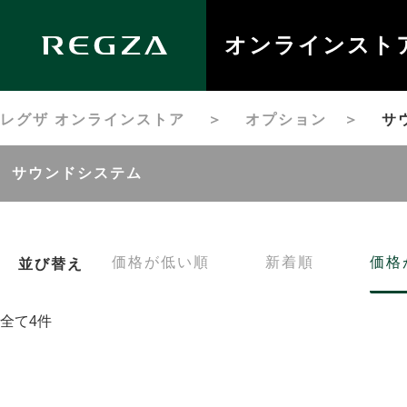
オンラインスト
レグザ オンラインストア
＞
オプション
＞
サ
サウンドシステム
価格が低い順
新着順
価格
並び替え
全て4件