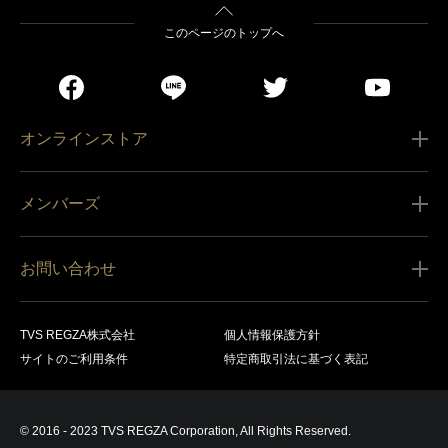
このページのトップへ
オンラインストア
ご利用ガイド
メンバーズ
販売条件
新規会員登録
特定商取引法に基づく表記
お問い合わせ
会員規約
商品の配送（お届け）
レグザ オンラインストアに関するお問い合わせ
サービス内容
営業日カレンダー
TVS REGZA株式会社
個人情報保護方針
レグザ メンバーズに関するお問い合わせ
商品登録
サイトのご利用条件
特定商取引法に基づく表記
お支払いについて
製品に関するサポート情報・お問い合わせ
キャンセル・返品交換等
© 2016 - 2023 TVS REGZA Corporation, All Rights Reserved.