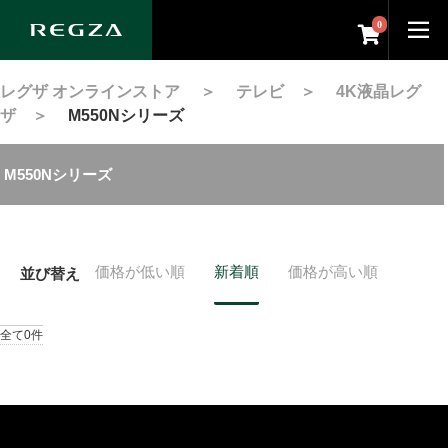
0
レグザ オンラインストア
＞
テレビ
＞
4K液晶レグ
ザ
＞
M550Nシリーズ
M550Nシリーズ
価格が低い順
新着順
価格が高い順
並び替え
全て0件