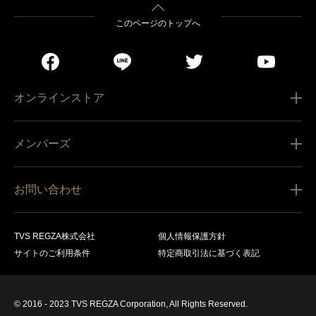
このページのトップへ
オンラインストア
ご利用ガイド
メンバーズ
販売条件
新規会員登録
特定商取引法に基づく表記
お問い合わせ
会員規約
商品の配送（お届け）
レグザ オンラインストアに関するお問い合わせ
サービス内容
営業日カレンダー
TVS REGZA株式会社
個人情報保護方針
レグザ メンバーズに関するお問い合わせ
商品登録
サイトのご利用条件
特定商取引法に基づく表記
お支払いについて
製品に関するサポート情報・お問い合わせ
キャンセル・返品交換等
© 2016 - 2023 TVS REGZA Corporation, All Rights Reserved.