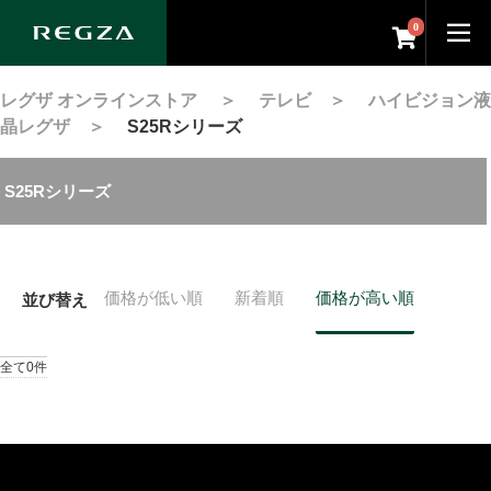
0
レグザ オンラインストア
＞
テレビ
＞
ハイビジョン液
晶レグザ
＞
S25Rシリーズ
S25Rシリーズ
価格が低い順
新着順
価格が高い順
並び替え
全て0件