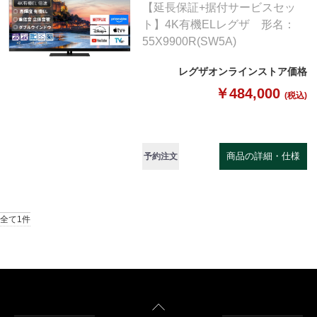
【延長保証+据付サービスセッ
ト】4K有機ELレグザ 形名：
55X9900R(SW5A)
レグザオンラインストア価格
￥484,000
(税込)
商品の詳細・仕様
予約注文
全て1件