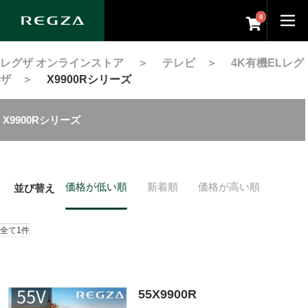
0
レグザ オンラインストア
＞
テレビ
＞
4K有機ELレグ
ザ
＞
X9900Rシリーズ
X9900Rシリーズ
価格が低い順
新着順
価格が高い順
並び替え
全て1件
55X9900R