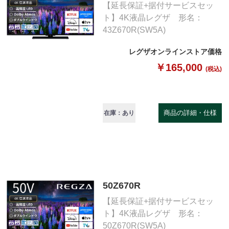
【延長保証+据付サービスセッ
ト】4K液晶レグザ 形名：
43Z670R(SW5A)
レグザオンラインストア価格
￥165,000
(税込)
商品の詳細・仕様
在庫：あり
50Z670R
【延長保証+据付サービスセッ
ト】4K液晶レグザ 形名：
50Z670R(SW5A)