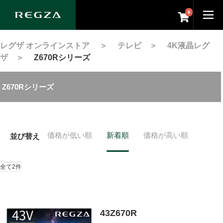
0
レグザ オンラインストア
＞
テレビ
＞
4K液晶レグ
ザ
＞
Z670Rシリーズ
Z670Rシリーズ
価格が低い順
新着順
価格が高い順
並び替え
全て2件
43Z670R