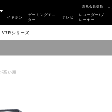
新規会員登録
ロ
ア
ゲーミングモニ
レコーダー/プ
イヤホン
テレビ
ター
レーヤー
RB-A1Sシリーズ
RM-27G5SR
RM-G245R
RM-G278R
RM-G277R
4K有機ELレグザ
4K Mini LED液晶レグザ
4K液晶レグザ
ハイビジョン液晶レグザ
リファービッシュ品
レグザタイムシフ
4Kレグザブルー
レグザブルーレイ
プレーヤー
＞
V7Rシリーズ
が高い順