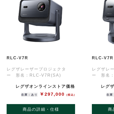
RLC-V7R
RLC-V7R
レグザレーザープロジェクタ
レグザレ
ー 形名：RLC-V7R(SA)
ー 形名：R
レグザオンラインストア価格
レグ
￥297,000
在庫：あり
在庫
(税込)
商品の詳細・仕様
商