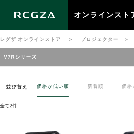
オンラインスト
レグザ オンラインストア
＞
プロジェクター
V7Rシリーズ
価格が低い順
新着順
価格
並び替え
全て2件