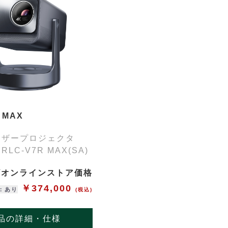
 MAX
ーザープロジェクタ
LC-V7R MAX(SA)
ザオンラインストア価格
￥374,000
：あり
(税込)
品の詳細・仕様