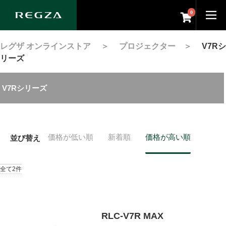
0
レグザ オンラインストア
＞
プロジェクター
＞
V7Rシ
リーズ
V7Rシリーズ
価格が低い順
新着順
価格が高い順
並び替え
全て2件
RLC-V7R MAX