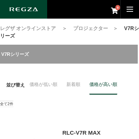
0
レグザ オンラインストア
＞
プロジェクター
＞
V7Rシ
リーズ
V7Rシリーズ
価格が低い順
新着順
価格が高い順
並び替え
全て2件
RLC-V7R MAX