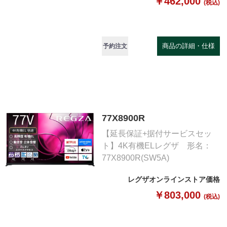
￥462,000
(税込)
商品の詳細・仕様
予約注文
77X8900R
【延長保証+据付サービスセッ
ト】4K有機ELレグザ 形名：
77X8900R(SW5A)
レグザオンラインストア価格
￥803,000
(税込)