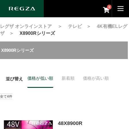
0
レグザ オンラインストア
＞
テレビ
＞
4K有機ELレグ
ザ
＞
X8900Rシリーズ
X8900Rシリーズ
価格が低い順
新着順
価格が高い順
並び替え
全て4件
48X8900R