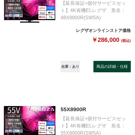
【延長保証+据付サービスセッ
ト】4K有機ELレグザ 形名：
48X8900R(SW5A)
レグザオンラインストア価格
￥286,000
(税込)
商品の詳細・仕様
在庫：あり
55X8900R
【延長保証+据付サービスセッ
ト】4K有機ELレグザ 形名：
55X8900R(SW5A)