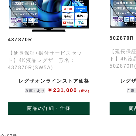
50Z870R
43Z870R
【延長保
【延長保証+据付サービスセッ
ト】4K液
ト】4K液晶レグザ 形名：
50Z870R
43Z870R(SW5A)
レグザオンラインストア価格
レグ
￥231,000
在庫：あり
在庫
(税込)
商品の詳細・仕様
商