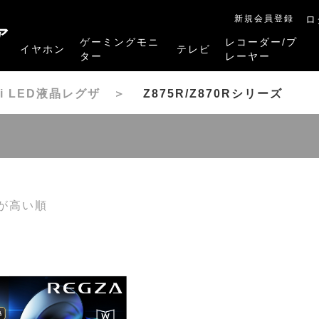
新規会員登録
ロ
ア
ゲーミングモニ
レコーダー/プ
イヤホン
テレビ
ター
レーヤー
RB-A1Sシリーズ
RM-27G5SR
RM-G245R
RM-G278R
RM-G277R
4K有機ELレグザ
4K Mini LED液晶レグザ
4K液晶レグザ
ハイビジョン液晶レグザ
リファービッシュ品
レグザタイムシフ
4Kレグザブルー
レグザブルーレイ
プレーヤー
ini LED液晶レグザ
＞
Z875R/Z870Rシリーズ
が高い順