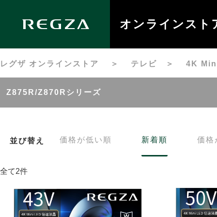
オンラインスト
レグザ オンラインストア
＞
テレビ
＞
4K M
Z875R/Z870Rシリーズ
価格が低い順
新着順
価格
並び替え
全て2件