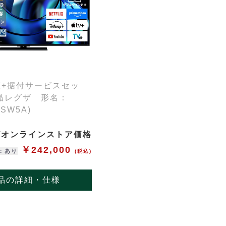
証+据付サービスセッ
晶レグザ 形名：
(SW5A)
ザオンラインストア価格
￥242,000
：あり
(税込)
品の詳細・仕様