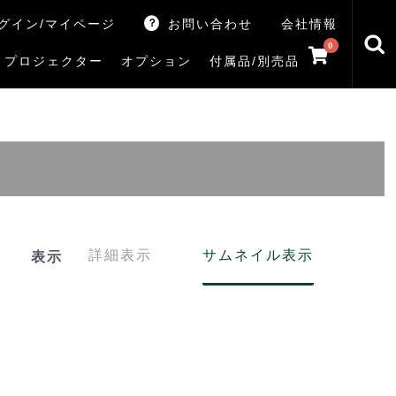
グイン/マイページ
お問い合わせ
会社情報
0
プロジェクター
オプション
付属品/別売品
トマシン
レイ
V5Rシリーズ
V7Rシリーズ
X770Sシリーズ
X9900Rシリーズ
X8900Rシリーズ
ZX3Sシリーズ
ZX2Sシリーズ
ZX1Sシリーズ
ZX1シリーズ
Z890Sシリーズ
Z770Sシリーズ
Z990Rシリーズ
Z970Rシリーズ
Z875R/Z870Rシリーズ
Z770Rシリーズ
M550Sシリーズ
E350Rシリーズ
Z670Rシリーズ
S25Tシリーズ
V35Tシリーズ
S25Sシリーズ
V35Sシリーズ
ハードディスク
サウンドシステム
リサイクル・引き取りサービス
イヤホンのみ
イヤホン充電器
テレビ付属品リモコン
レコーダー付属品リモコン
汎用リモコン
その他
TVS
詳細表示
サムネイル表示
表示