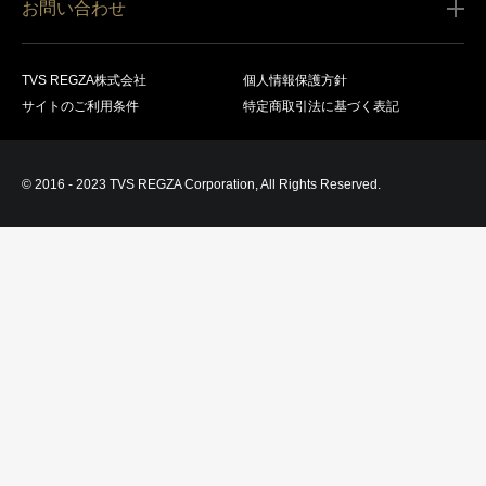
お問い合わせ
会員規約
商品の配送（お届け）
レグザ オンラインストアに関するお問い合わせ
サービス内容
営業日カレンダー
TVS REGZA株式会社
個人情報保護方針
レグザ メンバーズに関するお問い合わせ
商品登録
サイトのご利用条件
特定商取引法に基づく表記
お支払いについて
製品に関するサポート情報・お問い合わせ
キャンセル・返品交換等
© 2016 - 2023 TVS REGZA Corporation, All Rights Reserved.