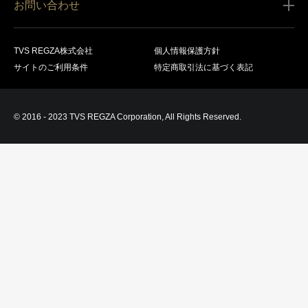
お問い合わせ
会員規約
商品の配送（お届け）
レグザ オンラインストアに関するお問い合わせ
サービス内容
営業日カレンダー
TVS REGZA株式会社
個人情報保護方針
レグザ メンバーズに関するお問い合わせ
商品登録
サイトのご利用条件
特定商取引法に基づく表記
お支払いについて
製品に関するサポート情報・お問い合わせ
キャンセル・返品交換等
© 2016 - 2023 TVS REGZA Corporation, All Rights Reserved.