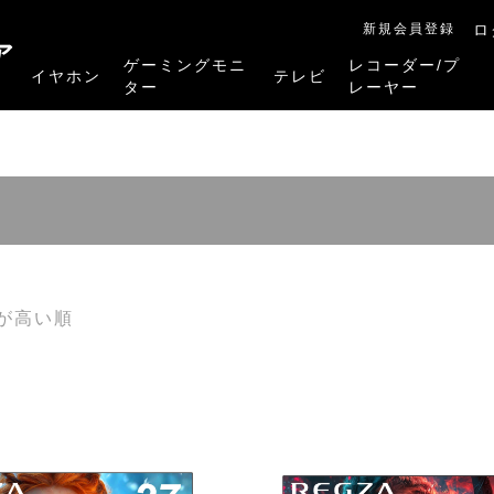
新規会員登録
ロ
ア
ゲーミングモニ
レコーダー/プ
イヤホン
テレビ
ター
レーヤー
RB-A1Sシリーズ
RM-27G5SR
RM-G245R
RM-G278R
RM-G277R
4K有機ELレグザ
4K Mini LED液晶レグザ
4K液晶レグザ
ハイビジョン液晶レグザ
リファービッシュ品
レグザタイムシフ
4Kレグザブルー
レグザブルーレイ
プレーヤー
が高い順