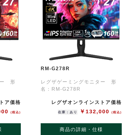
RM-G278R
ー 形
レグザゲーミングモニター 形
名：RM-G278R
トア価格
レグザオンラインストア価格
000
￥132,000
在庫：あり
(税込)
(税込)
様
商品の詳細・仕様