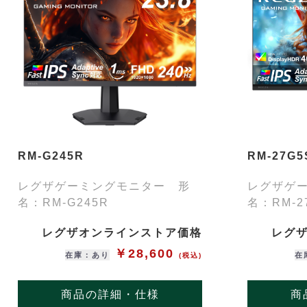
RM-G245R
RM-27G5
レグザゲーミングモニター 形
レグザゲ
名：RM-G245R
名：RM-2
レグザオンラインストア価格
レグ
￥28,600
在庫：あり
在
(税込)
商品の詳細・仕様
商