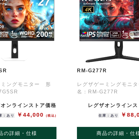
SR
RM-G277R
ーミングモニター 形
レグザゲーミングモニタ
7G5SR
名：RM-G277R
ザオンラインストア価格
レグザオンラインス
￥44,000
￥88,
庫：あり
在庫：あり
(税込)
品の詳細・仕様
商品の詳細・仕