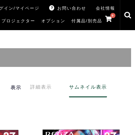
グイン/マイページ
お問い合わせ
会社情報
0
プロジェクター
オプション
付属品/別売品
トマシン
レイ
V5Rシリーズ
V7Rシリーズ
X770Sシリーズ
X9900Rシリーズ
X8900Rシリーズ
ZX3Sシリーズ
ZX2Sシリーズ
ZX1Sシリーズ
ZX1シリーズ
Z890Sシリーズ
Z770Sシリーズ
Z990Rシリーズ
Z970Rシリーズ
Z875R/Z870Rシリーズ
Z770Rシリーズ
M550Sシリーズ
E350Rシリーズ
Z670Rシリーズ
S25Tシリーズ
V35Tシリーズ
S25Sシリーズ
V35Sシリーズ
ハードディスク
サウンドシステム
リサイクル・引き取りサービス
イヤホンのみ
イヤホン充電器
テレビ付属品リモコン
レコーダー付属品リモコン
汎用リモコン
その他
TVS
詳細表示
サムネイル表示
表示