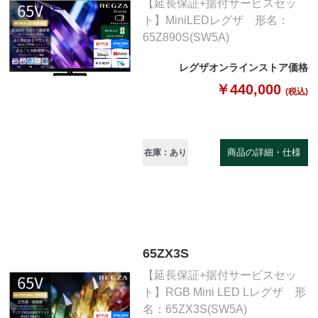
【延長保証+据付サービスセッ
ト】MiniLEDレグザ 形名：
65Z890S(SW5A)
レグザオンラインストア価格
￥440,000
(税込)
商品の詳細・仕様
在庫：あり
65ZX3S
【延長保証+据付サービスセッ
ト】RGB Mini LED Lレグザ 形
名：65ZX3S(SW5A)