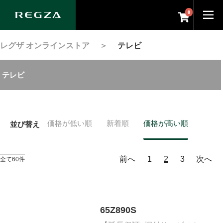
0
レグザ オンラインストア
＞
テレビ
テレビ
価格が低い順
新着順
価格が高い順
並び替え
前へ
1
2
3
次へ
全て60件
65Z890S