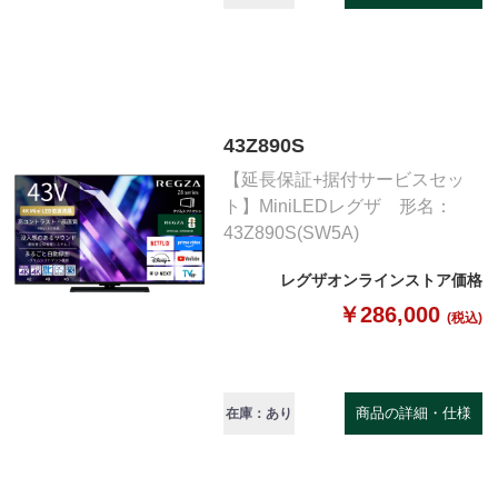
43Z890S
【延長保証+据付サービスセッ
ト】MiniLEDレグザ 形名：
43Z890S(SW5A)
レグザオンラインストア価格
￥286,000
(税込)
商品の詳細・仕様
在庫：あり