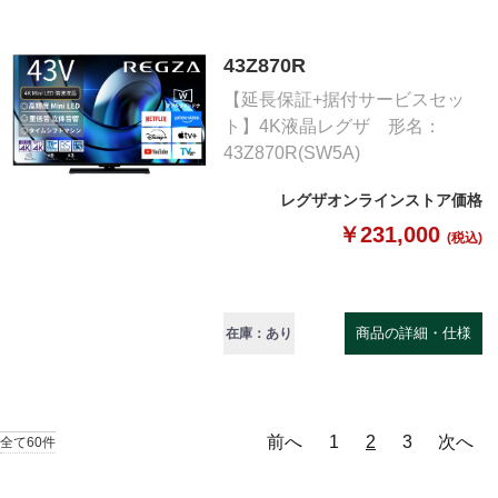
43Z870R
【延長保証+据付サービスセッ
ト】4K液晶レグザ 形名：
43Z870R(SW5A)
レグザオンラインストア価格
￥231,000
(税込)
商品の詳細・仕様
在庫：あり
前へ
1
2
3
次へ
全て60件