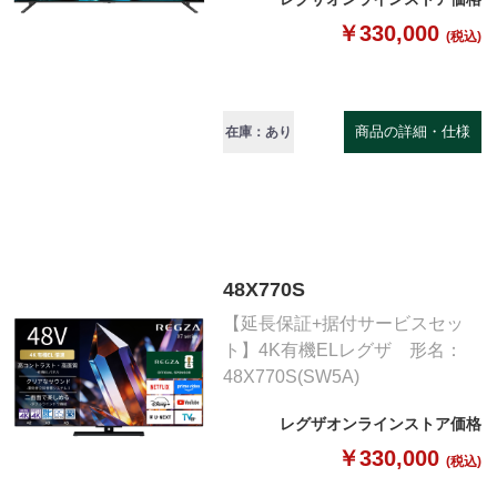
￥330,000
(税込)
商品の詳細・仕様
在庫：あり
48X770S
【延長保証+据付サービスセッ
ト】4K有機ELレグザ 形名：
48X770S(SW5A)
レグザオンラインストア価格
￥330,000
(税込)