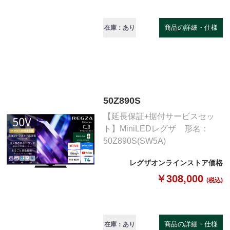
商品の詳細・仕様
在庫：あり
50Z890S
【延長保証+据付サービスセッ
ト】MiniLEDレグザ 形名：
50Z890S(SW5A)
レグザオンラインストア価格
￥308,000
(税込)
商品の詳細・仕様
在庫：あり