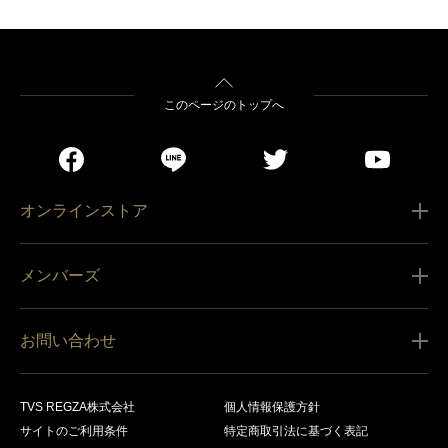
このページのトップへ
オンラインストア
ご利用ガイド
メンバーズ
販売条件
新規会員登録
特定商取引法に基づく表記
お問い合わせ
会員規約
商品の配送（お届け）
レグザ オンラインストアに関するお問い合わせ
サービス内容
営業日カレンダー
TVS REGZA株式会社
個人情報保護方針
レグザ メンバーズに関するお問い合わせ
商品登録
サイトのご利用条件
特定商取引法に基づく表記
お支払いについて