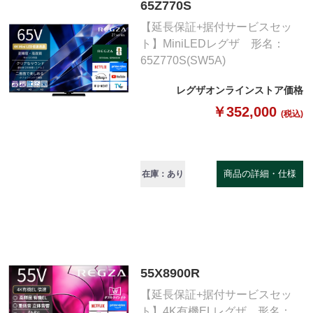
65Z770S
【延長保証+据付サービスセッ
ト】MiniLEDレグザ 形名：
65Z770S(SW5A)
レグザオンラインストア価格
￥352,000
(税込)
商品の詳細・仕様
在庫：あり
55X8900R
【延長保証+据付サービスセッ
ト】4K有機ELレグザ 形名：