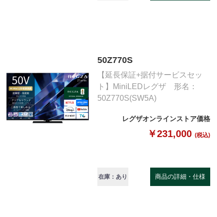
50Z770S
【延長保証+据付サービスセッ
ト】MiniLEDレグザ 形名：
50Z770S(SW5A)
レグザオンラインストア価格
￥231,000
(税込)
商品の詳細・仕様
在庫：あり