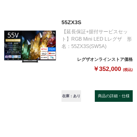
55ZX3S
【延長保証+据付サービスセッ
ト】RGB Mini LED Lレグザ 形
名：55ZX3S(SW5A)
レグザオンラインストア価格
￥352,000
(税込)
商品の詳細・仕様
在庫：あり