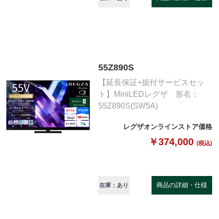
55Z890S
【延長保証+据付サービスセッ
ト】MiniLEDレグザ 形名：
55Z890S(SW5A)
レグザオンラインストア価格
￥374,000
(税込)
商品の詳細・仕様
在庫：あり