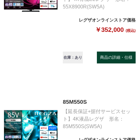
55X8900R(SW5A)
レグザオンラインストア価格
￥352,000
(税込)
商品の詳細・仕様
在庫：あり
85M550S
【延長保証+据付サービスセッ
ト】4K液晶レグザ 形名：
85M550S(SW5A)
レグザオンラインストア価格