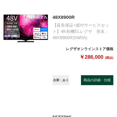
48X8900R
【延長保証+据付サービスセッ
ト】4K有機ELレグザ 形名：
48X8900R(SW5A)
レグザオンラインストア価格
￥286,000
(税込)
商品の詳細・仕様
在庫：あり