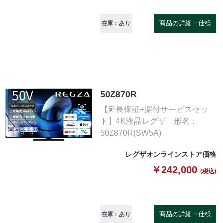
商品の詳細・仕様
在庫：あり
50Z870R
【延長保証+据付サービスセッ
ト】4K液晶レグザ 形名：
50Z870R(SW5A)
レグザオンラインストア価格
￥242,000
(税込)
商品の詳細・仕様
在庫：あり