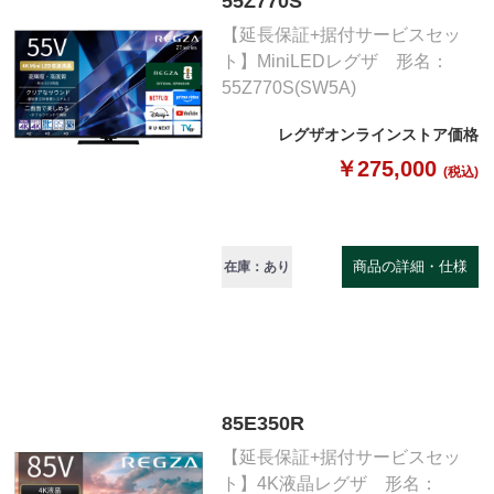
55Z770S
【延長保証+据付サービスセッ
ト】MiniLEDレグザ 形名：
55Z770S(SW5A)
レグザオンラインストア価格
￥275,000
(税込)
商品の詳細・仕様
在庫：あり
85E350R
【延長保証+据付サービスセッ
ト】4K液晶レグザ 形名：