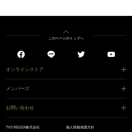
このページのトップへ
オンラインストア
ご利用ガイド
メンバーズ
販売条件
新規会員登録
特定商取引法に基づく表記
お問い合わせ
会員規約
商品の配送（お届け）
レグザ オンラインストアに関するお問い合わせ
サービス内容
営業日カレンダー
TVS REGZA株式会社
個人情報保護方針
レグザ メンバーズに関するお問い合わせ