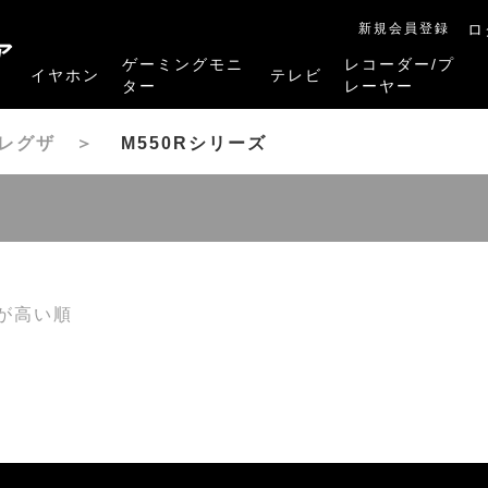
新規会員登録
ロ
ア
ゲーミングモニ
レコーダー/プ
イヤホン
テレビ
ター
レーヤー
RB-A1Sシリーズ
RM-27G5SR
RM-G245R
RM-G278R
RM-G277R
4K有機ELレグザ
4K Mini LED液晶レグザ
4K液晶レグザ
ハイビジョン液晶レグザ
リファービッシュ品
レグザタイムシフ
4Kレグザブルー
レグザブルーレイ
プレーヤー
晶レグザ
＞
M550Rシリーズ
が高い順