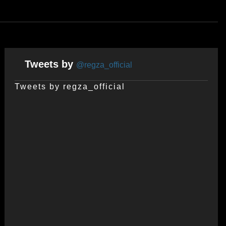
Tweets by
@regza_official
Tweets by regza_official