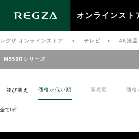
オンラインスト
レグザ オンラインストア
＞
テレビ
＞
4K液
M550Rシリーズ
価格が低い順
新着順
価格
並び替え
全て0件