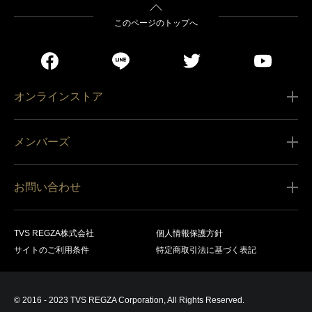
このページのトップへ
オンラインストア
ご利用ガイド
メンバーズ
販売条件
新規会員登録
特定商取引法に基づく表記
お問い合わせ
会員規約
商品の配送（お届け）
レグザ オンラインストアに関するお問い合わせ
サービス内容
営業日カレンダー
TVS REGZA株式会社
個人情報保護方針
レグザ メンバーズに関するお問い合わせ
商品登録
サイトのご利用条件
特定商取引法に基づく表記
お支払いについて
製品に関するサポート情報・お問い合わせ
キャンセル・返品交換等
© 2016 - 2023 TVS REGZA Corporation, All Rights Reserved.