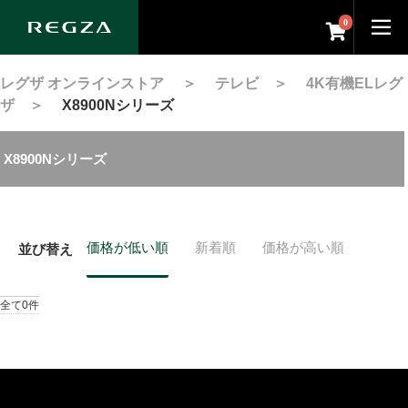
0
レグザ オンラインストア
＞
テレビ
＞
4K有機ELレグ
ザ
＞
X8900Nシリーズ
X8900Nシリーズ
価格が低い順
新着順
価格が高い順
並び替え
全て0件