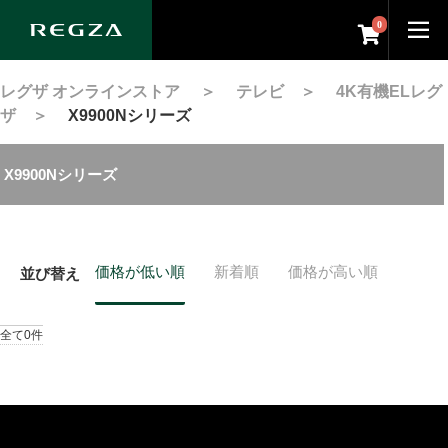
0
レグザ オンラインストア
＞
テレビ
＞
4K有機ELレグ
ザ
＞
X9900Nシリーズ
X9900Nシリーズ
価格が低い順
新着順
価格が高い順
並び替え
全て0件