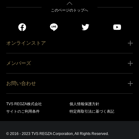
このページのトップへ
オンラインストア
ご利用ガイド
メンバーズ
販売条件
新規会員登録
特定商取引法に基づく表記
お問い合わせ
会員規約
商品の配送（お届け）
レグザ オンラインストアに関するお問い合わせ
サービス内容
営業日カレンダー
TVS REGZA株式会社
個人情報保護方針
レグザ メンバーズに関するお問い合わせ
商品登録
サイトのご利用条件
特定商取引法に基づく表記
お支払いについて
製品に関するサポート情報・お問い合わせ
キャンセル・返品交換等
© 2016 - 2023 TVS REGZA Corporation, All Rights Reserved.