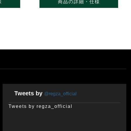
様
商品の詳細・仕様
Tweets by
@regza_official
Tweets by regza_official