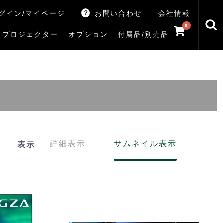
グイン/マイページ
お問い合わせ
会社情報
0
プロジェクター
オプション
付属品/別売品
トマシン
レイ
V5Rシリーズ
V7Rシリーズ
X770Sシリーズ
X9900Rシリーズ
X8900Rシリーズ
ZX3Sシリーズ
ZX2Sシリーズ
ZX1Sシリーズ
ZX1シリーズ
Z890Sシリーズ
Z770Sシリーズ
Z990Rシリーズ
Z970Rシリーズ
Z875R/Z870Rシリーズ
Z770Rシリーズ
M550Sシリーズ
E350Rシリーズ
Z670Rシリーズ
S25Tシリーズ
V35Tシリーズ
S25Sシリーズ
V35Sシリーズ
ハードディスク
サウンドシステム
リサイクル・引き取りサービス
イヤホンのみ
イヤホン充電器
テレビ付属品リモコン
レコーダー付属品リモコン
汎用リモコン
その他
TVS
詳細表示
サムネイル表示
表示