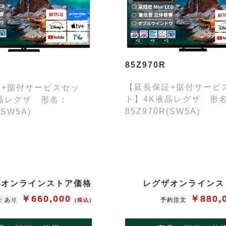
85Z970R
【延長保証+据付サービ
証+据付サービスセッ
ト】4K液晶レグザ 形
晶レグザ 形名：
85Z970R(SW5A)
(SW5A)
ザオンラインストア価格
レグザオンラインス
￥660,000
￥880,
：あり
予約注文
(税込)