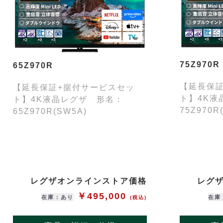
75Z970R
65Z970R
【延長保
【延長保証+据付サービスセッ
ト】4K液
ト】4K液晶レグザ 形名：
75Z970R
65Z970R(SW5A)
レグザオンラインストア価格
レグ
￥495,000
在庫：あり
在庫
(税込)