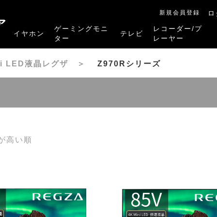
新規会員登録
ロ
ア
ゲーミングモニ
レコーダー/プ
イヤホン
テレビ
ター
レーヤー
RB-A1Sシリーズ
RM-27G5SR
RM-G245R
RM-G278R
RM-G277R
4K有機ELレグザ
4K Mini LED液晶レグザ
4K液晶レグザ
ハイビジョン液晶レグザ
リファービッシュ品
レグザタイムシフ
4Kレグザブルー
レグザブルーレイ
プレーヤー
ini LED液晶レグザ
＞
Z970Rシリーズ
が高い順