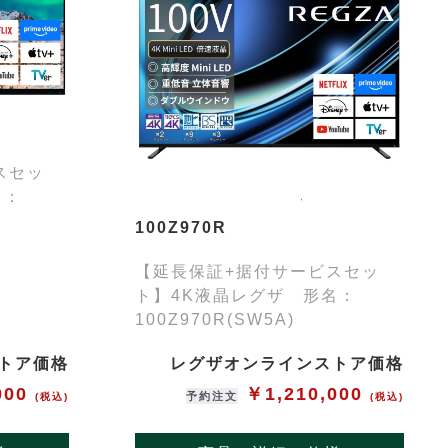
スセッ
名：
100Z970R
【延長保証+据付サービスセッ
ト】4K液晶レグザ 形名：
100Z970R(SW5A)
トア価格
レグザオンラインストア価格
000
￥1,210,000
予約注文
(税込)
(税込)