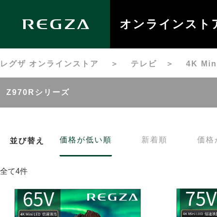
オンラインスト
レグザ オンラインストア
＞
テレビ
＞
4K M
Z970Rシリーズ
価格が低い順
新着順
価格
並び替え
全て4件