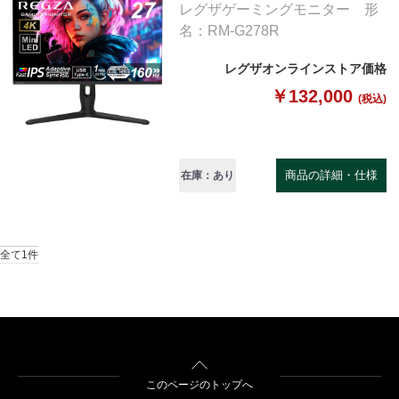
レグザゲーミングモニター 形
名：RM-G278R
レグザオンラインストア価格
￥132,000
(税込)
商品の詳細・仕様
在庫：あり
全て1件
このページのトップへ