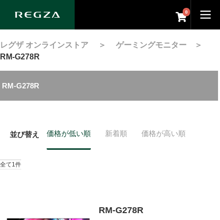
0
レグザ オンラインストア
＞
ゲーミングモニター
＞
RM-G278R
RM-G278R
価格が低い順
新着順
価格が高い順
並び替え
全て1件
RM-G278R