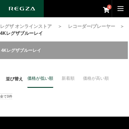
0
レグザ オンラインストア
＞
レコーダー/プレーヤー
＞
4Kレグザブルーレイ
4Kレグザブルーレイ
価格が低い順
新着順
価格が高い順
並び替え
全て0件