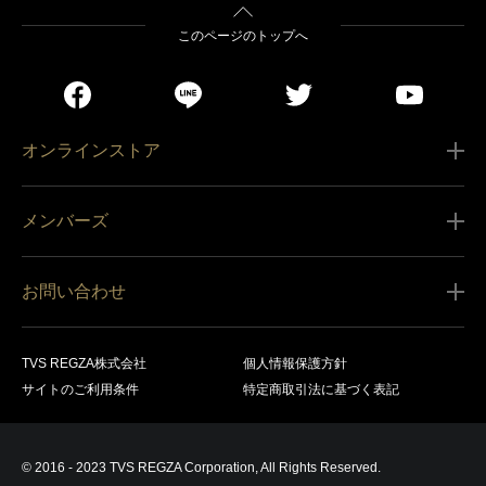
このページのトップへ
オンラインストア
ご利用ガイド
メンバーズ
販売条件
新規会員登録
特定商取引法に基づく表記
お問い合わせ
会員規約
商品の配送（お届け）
レグザ オンラインストアに関するお問い合わせ
サービス内容
営業日カレンダー
TVS REGZA株式会社
個人情報保護方針
レグザ メンバーズに関するお問い合わせ
商品登録
サイトのご利用条件
特定商取引法に基づく表記
お支払いについて
製品に関するサポート情報・お問い合わせ
キャンセル・返品交換等
© 2016 - 2023 TVS REGZA Corporation, All Rights Reserved.