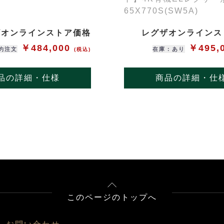
65X770S(SW5A)
ザオンラインストア価格
レグザオンラインス
￥484,000
￥495,
約注文
在庫：あり
(税込)
品の詳細・仕様
商品の詳細・仕
このページのトップへ