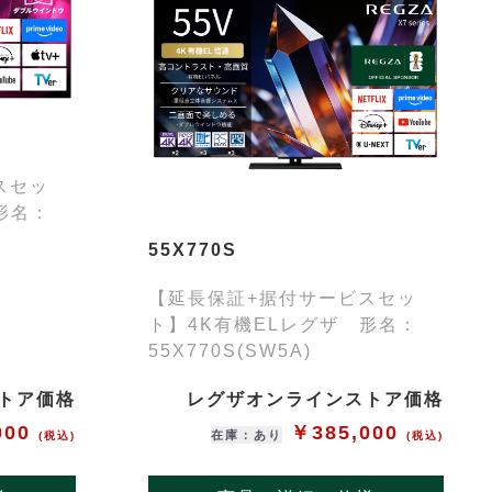
スセッ
形名：
55X770S
【延長保証+据付サービスセッ
ト】4K有機ELレグザ 形名：
55X770S(SW5A)
トア価格
レグザオンラインストア価格
000
￥385,000
在庫：あり
(税込)
(税込)