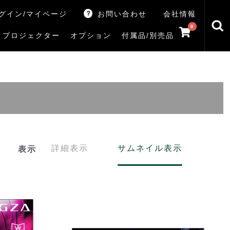
グイン/マイページ
お問い合わせ
会社情報
0
プロジェクター
オプション
付属品/別売品
トマシン
レイ
V5Rシリーズ
V7Rシリーズ
X770Sシリーズ
X9900Rシリーズ
X8900Rシリーズ
ZX3Sシリーズ
ZX2Sシリーズ
ZX1Sシリーズ
ZX1シリーズ
Z890Sシリーズ
Z770Sシリーズ
Z990Rシリーズ
Z970Rシリーズ
Z875R/Z870Rシリーズ
Z770Rシリーズ
M550Sシリーズ
E350Rシリーズ
Z670Rシリーズ
S25Tシリーズ
V35Tシリーズ
S25Sシリーズ
V35Sシリーズ
ハードディスク
サウンドシステム
リサイクル・引き取りサービス
イヤホンのみ
イヤホン充電器
テレビ付属品リモコン
レコーダー付属品リモコン
汎用リモコン
その他
TVS
詳細表示
サムネイル表示
表示