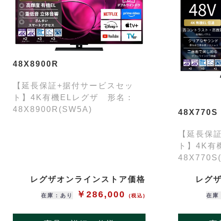
48X8900R
【延長保証+据付サービスセッ
ト】4K有機ELレグザ 形名：
48X8900R(SW5A)
48X770S
【延長保
ト】4K有
48X770S
レグザオンラインストア価格
レグ
￥286,000
在庫：あり
在庫
(税込)