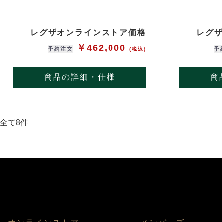
レグザオンラインストア価格
レグ
￥462,000
予約注文
予
(税込)
商品の詳細・仕様
商
全て8件