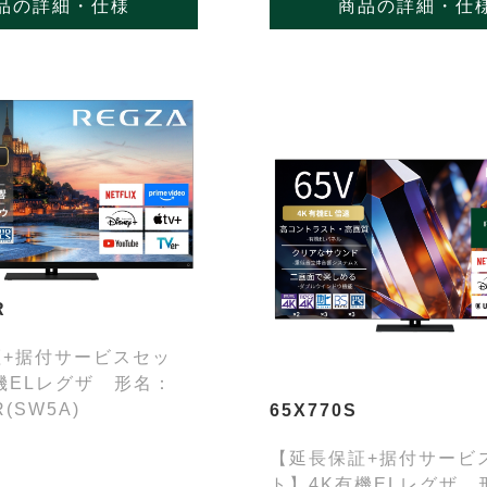
品の詳細・仕様
商品の詳細・仕
R
証+据付サービスセッ
機ELレグザ 形名：
R(SW5A)
65X770S
【延長保証+据付サービ
ト】4K有機ELレグザ 