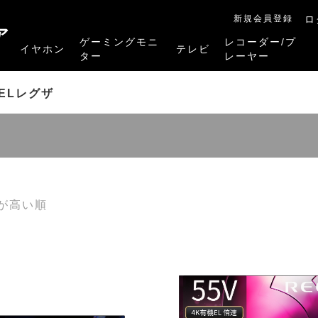
新規会員登録
ロ
ア
ゲーミングモニ
レコーダー/プ
イヤホン
テレビ
ター
レーヤー
RB-A1Sシリーズ
RM-27G5SR
RM-G245R
RM-G278R
RM-G277R
4K有機ELレグザ
4K Mini LED液晶レグザ
4K液晶レグザ
ハイビジョン液晶レグザ
リファービッシュ品
レグザタイムシフ
4Kレグザブルー
レグザブルーレイ
プレーヤー
ELレグザ
が高い順