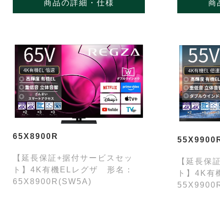
商品の詳細・仕様
商
65X8900R
55X9900
【延長保証+据付サービスセッ
【延長保
ト】4K有機ELレグザ 形名：
ト】4K有
65X8900R(SW5A)
55X9900