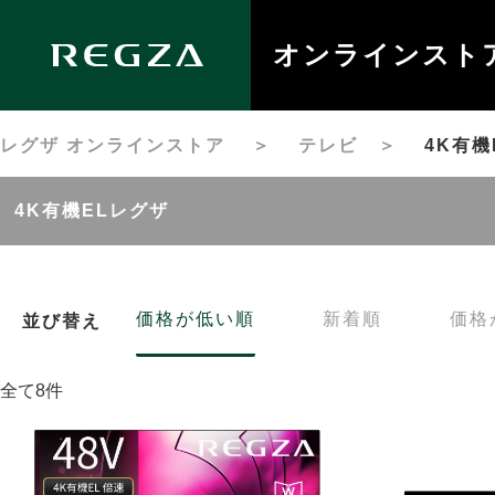
オンラインスト
レグザ オンラインストア
＞
テレビ
＞
4K有機
4K有機ELレグザ
価格が低い順
新着順
価格
並び替え
全て8件