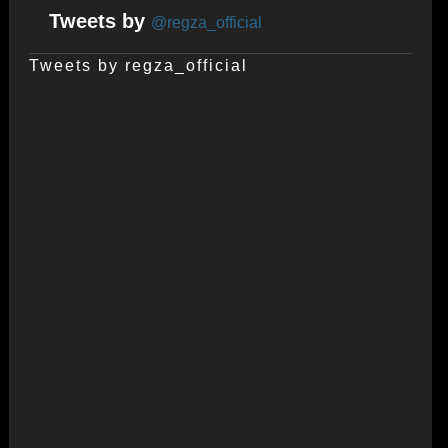
Tweets by
@regza_official
Tweets by regza_official