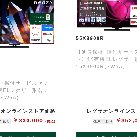
55X8900R
【延長保証+据付サービ
ト】4K有機ELレグザ 
55X8900R(SW5A)
証+据付サービスセッ
機ELレグザ 形名：
(SW5A)
ザオンラインストア価格
レグザオンラインス
￥330,000
￥352,
：あり
在庫：あり
(税込)