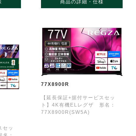
様
商品の詳細・仕様
77X8900R
【延長保証+据付サービスセッ
ト】4K有機ELレグザ 形名：
77X8900R(SW5A)
スセッ
形名：