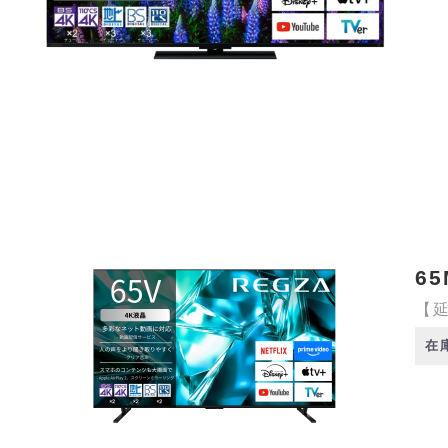
65
【延
在