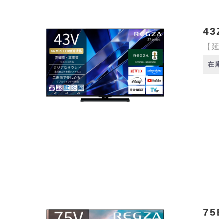
43
【延
在
75