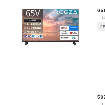
65
【延
予
50
【リ