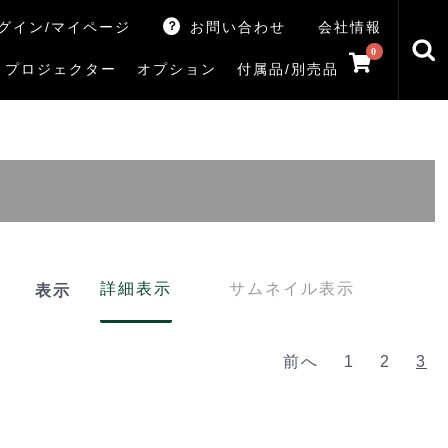
グイン/マイページ
お問い合わせ
会社情報
0
プロジェクター
オプション
付属品/別売品
トマシン
レイ
V5Rシリーズ
V7Rシリーズ
X770Sシリーズ
X9900Rシリーズ
X8900Rシリーズ
ZX3Sシリーズ
ZX2Sシリーズ
ZX1Sシリーズ
ZX1シリーズ
Z890Sシリーズ
Z770Sシリーズ
Z990Rシリーズ
Z970Rシリーズ
Z875R/Z870Rシリーズ
Z770Rシリーズ
M550Sシリーズ
E350Rシリーズ
Z670Rシリーズ
S25Tシリーズ
V35Tシリーズ
S25Sシリーズ
V35Sシリーズ
ハードディスク
サウンドシステム
リサイクル・引き取りサービス
イヤホンのみ
イヤホン充電器
テレビ付属品リモコン
レコーダー付属品リモコン
汎用リモコン
その他
TVS
詳細表示
サムネイル表示
表示
前へ
1
2
3