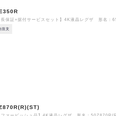
E350R
長保証+据付サービスセット】4K液晶レグザ 形名：65E3
約注文
Z870R(R)(ST)
ファービッシュ品】4K液晶レグザ 形名：50Z870R(R)