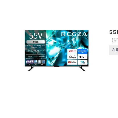
55
【延
在