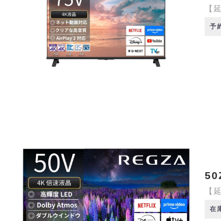
【延
予
50
【延
在