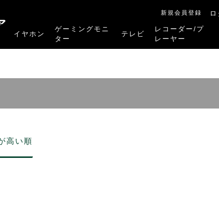
新規会員登録
ロ
ア
ゲーミングモニ
レコーダー/プ
イヤホン
テレビ
ター
レーヤー
RB-A1Sシリーズ
RM-27G5SR
RM-G245R
RM-G278R
RM-G277R
4K有機ELレグザ
4K Mini LED液晶レグザ
4K液晶レグザ
ハイビジョン液晶レグザ
リファービッシュ品
レグザタイムシフ
4Kレグザブルー
レグザブルーレイ
プレーヤー
が高い順