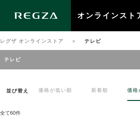
オンラインスト
レグザ オンラインストア
＞
テレビ
テレビ
価格が低い順
新着順
価格
並び替え
全て60件