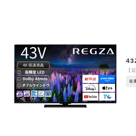
43
【延
在