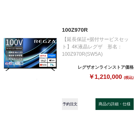
100Z970R
【延長保証+据付サービスセッ
ト】4K液晶レグザ 形名：
100Z970R(SW5A)
レグザオンラインストア価格
￥1,210,000
(税込)
商品の詳細・仕様
予約注文