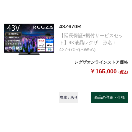
43Z670R
【延長保証+据付サービスセッ
ト】4K液晶レグザ 形名：
43Z670R(SW5A)
レグザオンラインストア価格
￥165,000
(税込)
商品の詳細・仕様
在庫：あり