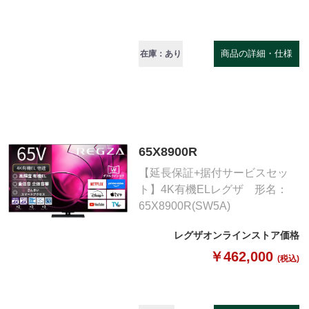
商品の詳細・仕様
在庫：あり
65X8900R
【延長保証+据付サービスセッ
ト】4K有機ELレグザ 形名：
65X8900R(SW5A)
レグザオンラインストア価格
￥462,000
(税込)