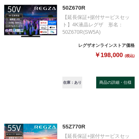
50Z670R
【延長保証+据付サービスセッ
ト】4K液晶レグザ 形名：
50Z670R(SW5A)
レグザオンラインストア価格
￥198,000
(税込)
商品の詳細・仕様
在庫：あり
55Z770R
【延長保証+据付サービスセッ