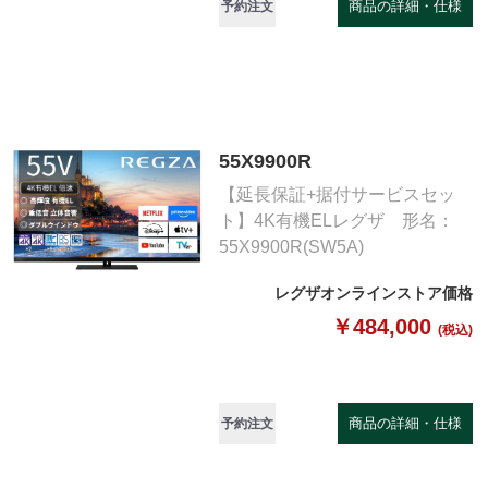
商品の詳細・仕様
予約注文
55X9900R
【延長保証+据付サービスセッ
ト】4K有機ELレグザ 形名：
55X9900R(SW5A)
レグザオンラインストア価格
￥484,000
(税込)
商品の詳細・仕様
予約注文