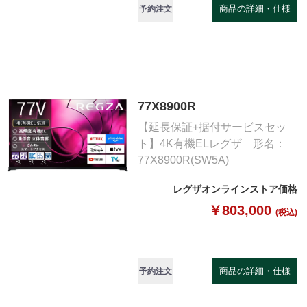
商品の詳細・仕様
予約注文
77X8900R
【延長保証+据付サービスセッ
ト】4K有機ELレグザ 形名：
77X8900R(SW5A)
レグザオンラインストア価格
￥803,000
(税込)
商品の詳細・仕様
予約注文