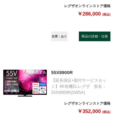
レグザオンラインストア価格
￥286,000
(税込)
商品の詳細・仕様
在庫：あり
55X8900R
【延長保証+据付サービスセッ
ト】4K有機ELレグザ 形名：
55X8900R(SW5A)
レグザオンラインストア価格
￥352,000
(税込)