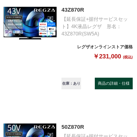
43Z870R
【延長保証+据付サービスセッ
ト】4K液晶レグザ 形名：
43Z870R(SW5A)
レグザオンラインストア価格
￥231,000
(税込)
商品の詳細・仕様
在庫：あり
50Z870R
【延長保証+据付サービスセッ