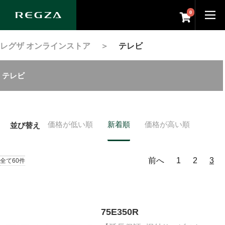
0
レグザ オンラインストア
＞
テレビ
テレビ
価格が低い順
新着順
価格が高い順
並び替え
前へ
1
2
3
全て60件
75E350R