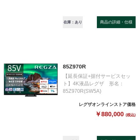
商品の詳細・仕様
在庫：あり
85Z970R
【延長保証+据付サービスセッ
ト】4K液晶レグザ 形名：
85Z970R(SW5A)
レグザオンラインストア価格
￥880,000
(税込)