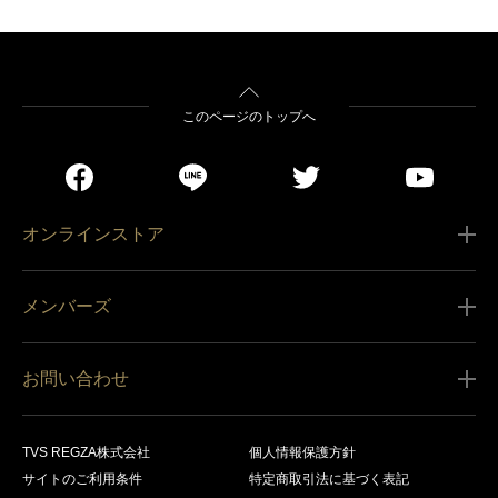
このページのトップへ
オンラインストア
ご利用ガイド
メンバーズ
販売条件
新規会員登録
特定商取引法に基づく表記
お問い合わせ
会員規約
商品の配送（お届け）
レグザ オンラインストアに関するお問い合わせ
サービス内容
営業日カレンダー
TVS REGZA株式会社
個人情報保護方針
レグザ メンバーズに関するお問い合わせ
商品登録
サイトのご利用条件
特定商取引法に基づく表記
お支払いについて