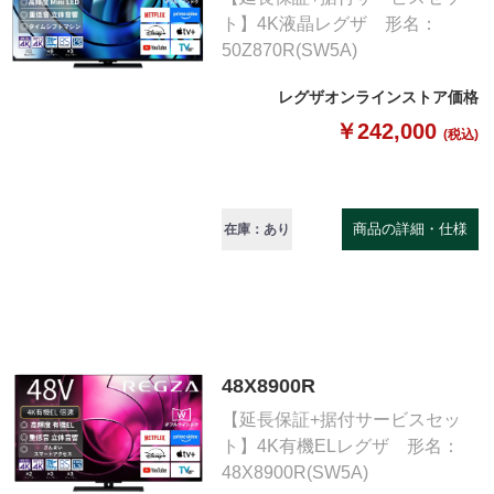
ト】4K液晶レグザ 形名：
50Z870R(SW5A)
レグザオンラインストア価格
￥242,000
(税込)
商品の詳細・仕様
在庫：あり
48X8900R
【延長保証+据付サービスセッ
ト】4K有機ELレグザ 形名：
48X8900R(SW5A)