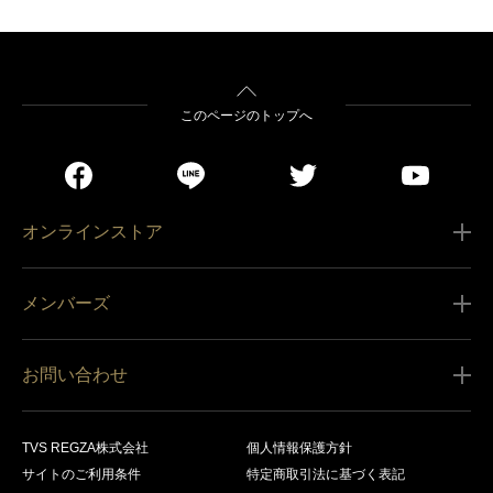
このページのトップへ
オンラインストア
ご利用ガイド
メンバーズ
販売条件
新規会員登録
特定商取引法に基づく表記
お問い合わせ
会員規約
商品の配送（お届け）
レグザ オンラインストアに関するお問い合わせ
サービス内容
営業日カレンダー
TVS REGZA株式会社
個人情報保護方針
レグザ メンバーズに関するお問い合わせ
商品登録
サイトのご利用条件
特定商取引法に基づく表記
お支払いについて