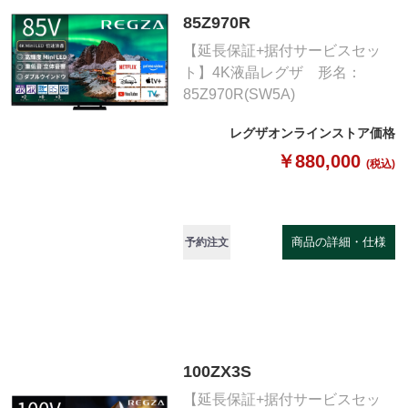
85Z970R
【延長保証+据付サービスセッ
ト】4K液晶レグザ 形名：
85Z970R(SW5A)
レグザオンラインストア価格
￥880,000
(税込)
商品の詳細・仕様
予約注文
100ZX3S
【延長保証+据付サービスセッ