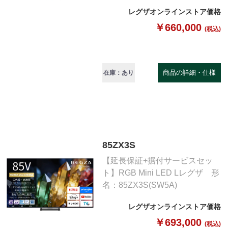
レグザオンラインストア価格
￥660,000
(税込)
商品の詳細・仕様
在庫：あり
85ZX3S
【延長保証+据付サービスセッ
ト】RGB Mini LED Lレグザ 形
名：85ZX3S(SW5A)
レグザオンラインストア価格
￥693,000
(税込)