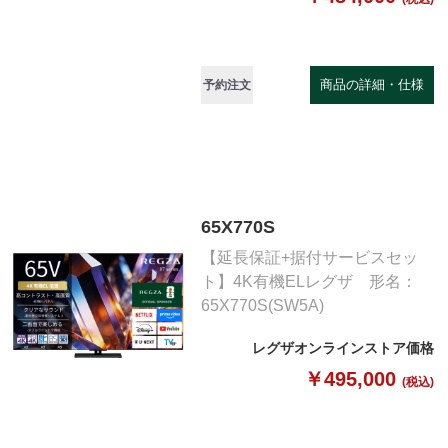
商品の詳細・仕様
予約注文
65X770S
【延長保証+据付サービスセッ
ト】4K有機ELレグザ 形名：
65X770S(SW5A)
レグザオンラインストア価格
￥495,000
(税込)