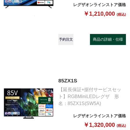
レグザオンラインストア価格
￥1,210,000
(税込)
商品の詳細・仕様
予約注文
85ZX1S
【延長保証+据付サービスセッ
ト】RGBMiniLEDレグザ 形
名：85ZX1S(SW5A)
レグザオンラインストア価格
￥1,320,000
(税込)