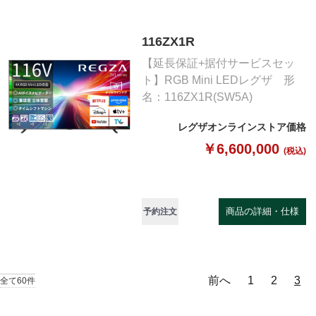
116ZX1R
【延長保証+据付サービスセッ
ト】RGB Mini LEDレグザ 形
名：116ZX1R(SW5A)
レグザオンラインストア価格
￥6,600,000
(税込)
商品の詳細・仕様
予約注文
前へ
1
2
3
全て60件