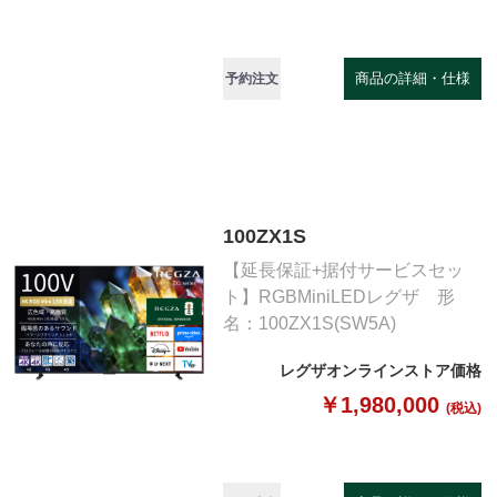
商品の詳細・仕様
予約注文
100ZX1S
【延長保証+据付サービスセッ
ト】RGBMiniLEDレグザ 形
名：100ZX1S(SW5A)
レグザオンラインストア価格
￥1,980,000
(税込)