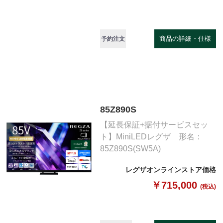
商品の詳細・仕様
予約注文
85Z890S
【延長保証+据付サービスセッ
ト】MiniLEDレグザ 形名：
85Z890S(SW5A)
レグザオンラインストア価格
￥715,000
(税込)