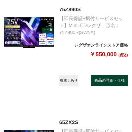
75Z890S
【延長保証+据付サービスセッ
ト】MiniLEDレグザ 形名：
75Z890S(SW5A)
レグザオンラインストア価格
￥550,000
(税込)
商品の詳細・仕様
在庫：あり
65ZX2S
【延長保証+据付サービスセッ