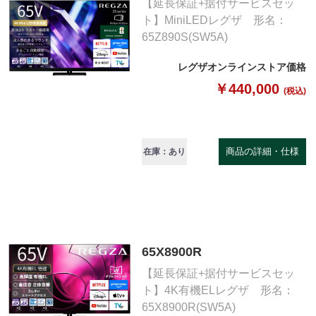
【延長保証+据付サービスセッ
ト】MiniLEDレグザ 形名：
65Z890S(SW5A)
レグザオンラインストア価格
￥440,000
(税込)
商品の詳細・仕様
在庫：あり
65X8900R
【延長保証+据付サービスセッ
ト】4K有機ELレグザ 形名：
65X8900R(SW5A)