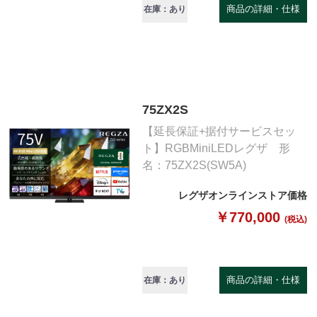
商品の詳細・仕様
在庫：あり
75ZX2S
【延長保証+据付サービスセッ
ト】RGBMiniLEDレグザ 形
名：75ZX2S(SW5A)
レグザオンラインストア価格
￥770,000
(税込)
商品の詳細・仕様
在庫：あり