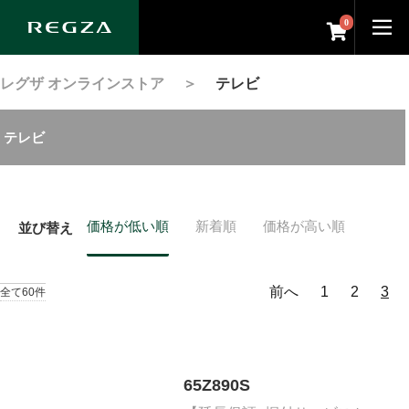
0
レグザ オンラインストア
＞
テレビ
テレビ
価格が低い順
新着順
価格が高い順
並び替え
前へ
1
2
3
全て60件
65Z890S