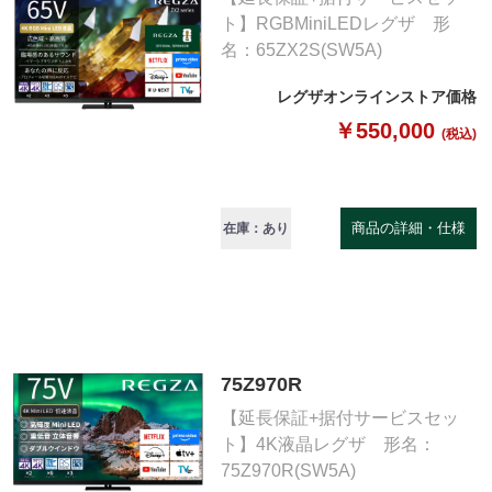
ト】RGBMiniLEDレグザ 形
名：65ZX2S(SW5A)
レグザオンラインストア価格
￥550,000
(税込)
商品の詳細・仕様
在庫：あり
75Z970R
【延長保証+据付サービスセッ
ト】4K液晶レグザ 形名：
75Z970R(SW5A)