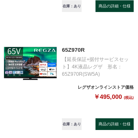
商品の詳細・仕様
在庫：あり
65Z970R
【延長保証+据付サービスセッ
ト】4K液晶レグザ 形名：
65Z970R(SW5A)
レグザオンラインストア価格
￥495,000
(税込)
商品の詳細・仕様
在庫：あり