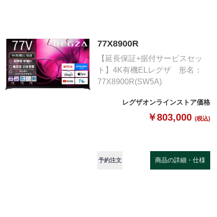
77X8900R
【延長保証+据付サービスセッ
ト】4K有機ELレグザ 形名：
77X8900R(SW5A)
レグザオンラインストア価格
￥803,000
(税込)
商品の詳細・仕様
予約注文