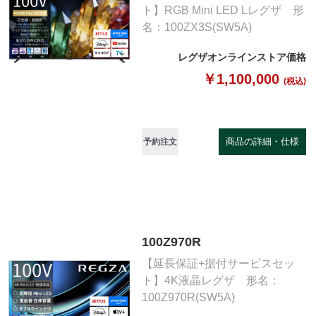
ト】RGB Mini LED Lレグザ 形
名：100ZX3S(SW5A)
レグザオンラインストア価格
￥1,100,000
(税込)
商品の詳細・仕様
予約注文
100Z970R
【延長保証+据付サービスセッ
ト】4K液晶レグザ 形名：
100Z970R(SW5A)