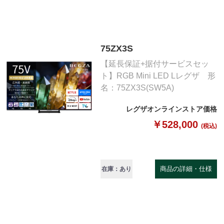
75ZX3S
【延長保証+据付サービスセッ
ト】RGB Mini LED Lレグザ 形
名：75ZX3S(SW5A)
レグザオンラインストア価格
￥528,000
(税込)
商品の詳細・仕様
在庫：あり