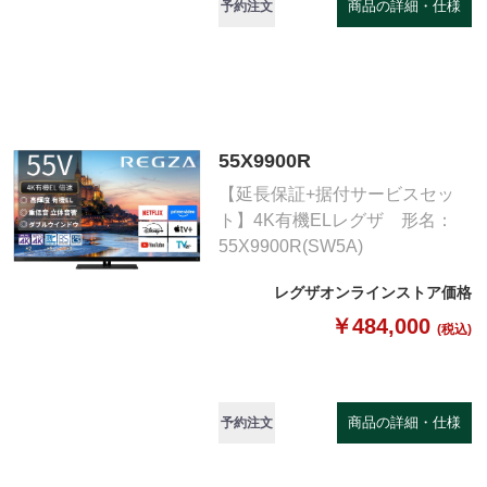
商品の詳細・仕様
予約注文
55X9900R
【延長保証+据付サービスセッ
ト】4K有機ELレグザ 形名：
55X9900R(SW5A)
レグザオンラインストア価格
￥484,000
(税込)
商品の詳細・仕様
予約注文