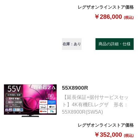
レグザオンラインストア価格
￥286,000
(税込)
商品の詳細・仕様
在庫：あり
55X8900R
【延長保証+据付サービスセッ
ト】4K有機ELレグザ 形名：
55X8900R(SW5A)
レグザオンラインストア価格
￥352,000
(税込)