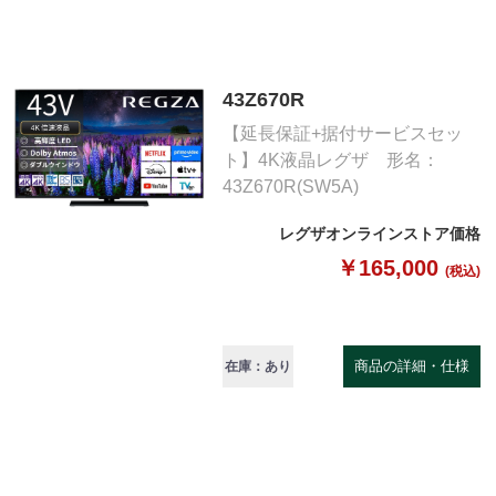
43Z670R
【延長保証+据付サービスセッ
ト】4K液晶レグザ 形名：
43Z670R(SW5A)
レグザオンラインストア価格
￥165,000
(税込)
商品の詳細・仕様
在庫：あり