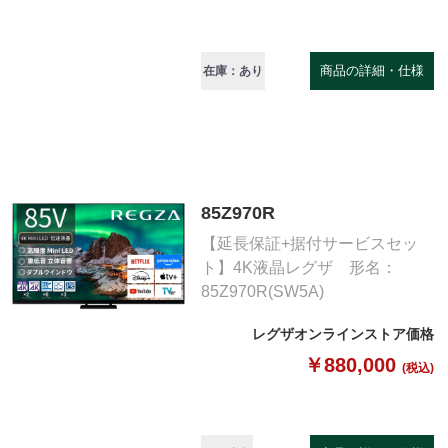
商品の詳細・仕様
在庫：あり
85Z970R
【延長保証+据付サービスセッ
ト】4K液晶レグザ 形名：
85Z970R(SW5A)
レグザオンラインストア価格
￥880,000
(税込)