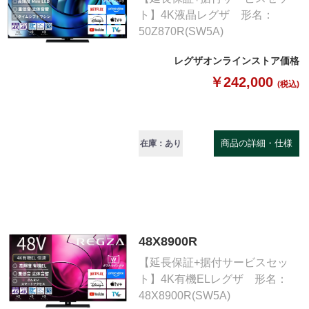
ト】4K液晶レグザ 形名：
50Z870R(SW5A)
レグザオンラインストア価格
￥242,000
(税込)
商品の詳細・仕様
在庫：あり
48X8900R
【延長保証+据付サービスセッ
ト】4K有機ELレグザ 形名：
48X8900R(SW5A)