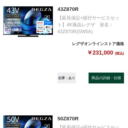
43Z870R
【延長保証+据付サービスセッ
ト】4K液晶レグザ 形名：
43Z870R(SW5A)
レグザオンラインストア価格
￥231,000
(税込)
商品の詳細・仕様
在庫：あり
50Z870R
【延長保証+据付サービスセッ