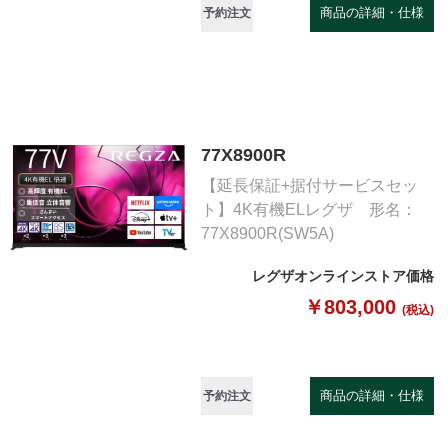
商品の詳細・仕様
予約注文
77X8900R
【延長保証+据付サービスセッ
ト】4K有機ELレグザ 形名：
77X8900R(SW5A)
レグザオンラインストア価格
￥803,000
(税込)
商品の詳細・仕様
予約注文