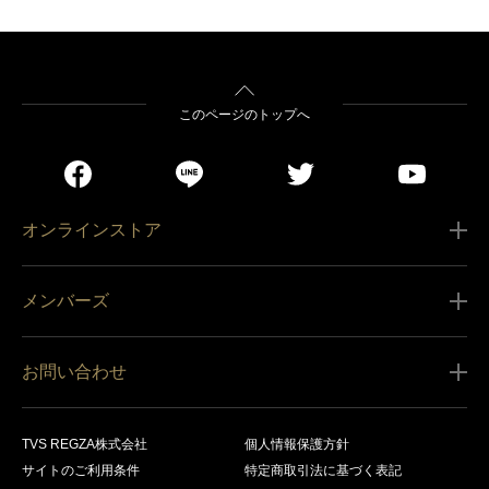
このページのトップへ
オンラインストア
ご利用ガイド
メンバーズ
販売条件
新規会員登録
特定商取引法に基づく表記
お問い合わせ
会員規約
商品の配送（お届け）
レグザ オンラインストアに関するお問い合わせ
サービス内容
営業日カレンダー
TVS REGZA株式会社
個人情報保護方針
レグザ メンバーズに関するお問い合わせ
商品登録
サイトのご利用条件
特定商取引法に基づく表記
お支払いについて