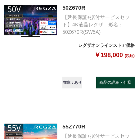
50Z670R
【延長保証+据付サービスセッ
ト】4K液晶レグザ 形名：
50Z670R(SW5A)
レグザオンラインストア価格
￥198,000
(税込)
商品の詳細・仕様
在庫：あり
55Z770R
【延長保証+据付サービスセッ