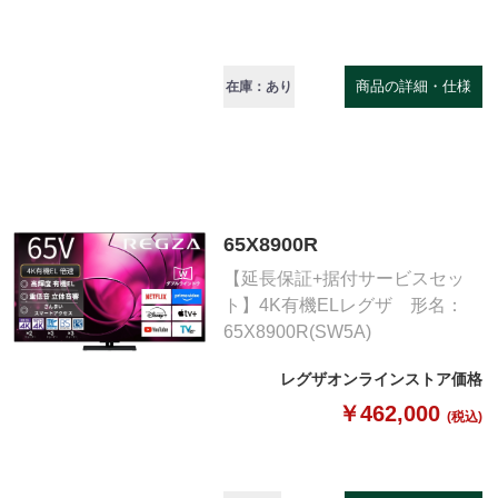
商品の詳細・仕様
在庫：あり
65X8900R
【延長保証+据付サービスセッ
ト】4K有機ELレグザ 形名：
65X8900R(SW5A)
レグザオンラインストア価格
￥462,000
(税込)