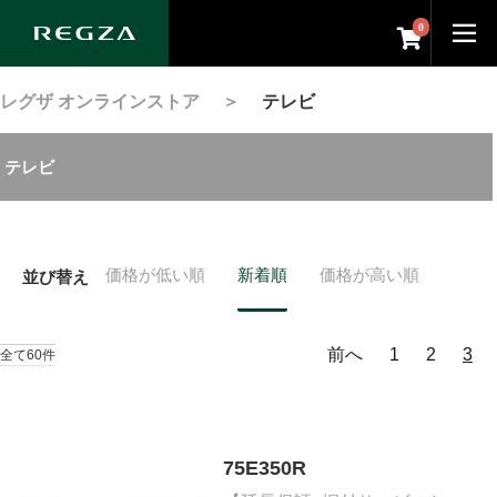
0
レグザ オンラインストア
＞
テレビ
テレビ
価格が低い順
新着順
価格が高い順
並び替え
前へ
1
2
3
全て60件
75E350R