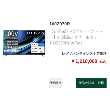
100Z970R
【延長保証+据付サービスセッ
ト】4K液晶レグザ 形名：
100Z970R(SW5A)
レグザオンラインストア価格
￥1,210,000
(税込)
商品の詳細・仕様
予約注文