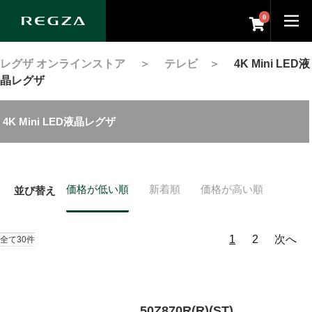
0
レグザ オンラインストア
＞
テレビ
＞
4K Mini LED液
晶レグザ
4K Mini LED液晶レグザ
価格が低い順
新着順
価格が高い順
並び替え
1
2
次へ
全て30件
50Z870R(R)(ST)