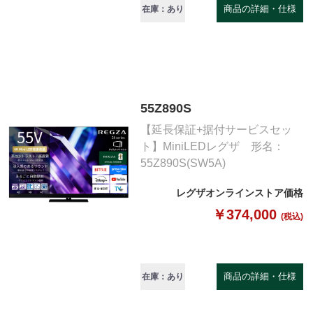
商品の詳細・仕様
在庫：あり
55Z890S
【延長保証+据付サービスセッ
ト】MiniLEDレグザ 形名：
55Z890S(SW5A)
レグザオンラインストア価格
￥374,000
(税込)
商品の詳細・仕様
在庫：あり