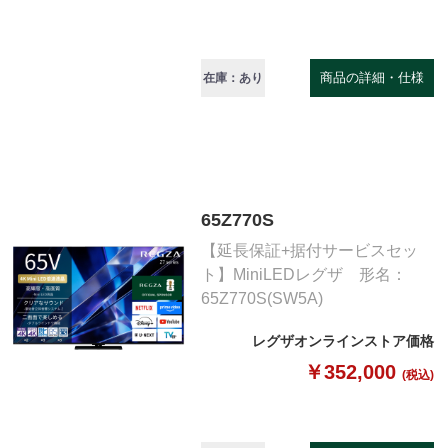
商品の詳細・仕様
在庫：あり
65Z770S
【延長保証+据付サービスセッ
ト】MiniLEDレグザ 形名：
65Z770S(SW5A)
レグザオンラインストア価格
￥352,000
(税込)