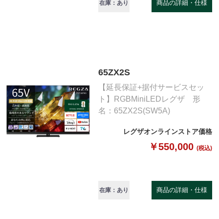
商品の詳細・仕様
在庫：あり
65ZX2S
【延長保証+据付サービスセッ
ト】RGBMiniLEDレグザ 形
名：65ZX2S(SW5A)
レグザオンラインストア価格
￥550,000
(税込)
商品の詳細・仕様
在庫：あり