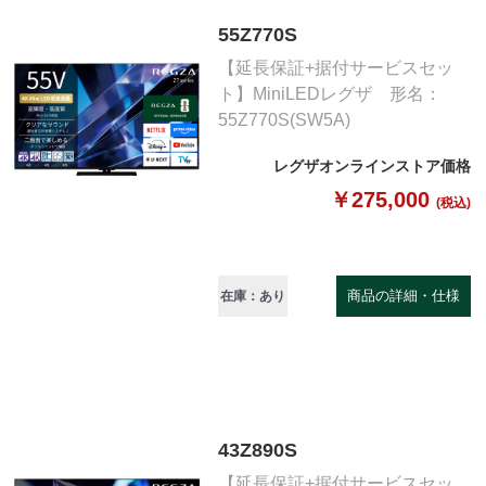
55Z770S
【延長保証+据付サービスセッ
ト】MiniLEDレグザ 形名：
55Z770S(SW5A)
レグザオンラインストア価格
￥275,000
(税込)
商品の詳細・仕様
在庫：あり
43Z890S
【延長保証+据付サービスセッ