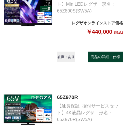
ト】MiniLEDレグザ 形名：
65Z890S(SW5A)
レグザオンラインストア価格
￥440,000
(税込)
商品の詳細・仕様
在庫：あり
65Z970R
【延長保証+据付サービスセッ
ト】4K液晶レグザ 形名：
65Z970R(SW5A)