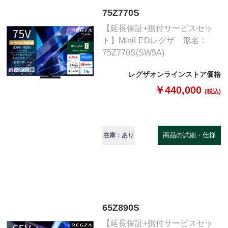
75Z770S
【延長保証+据付サービスセッ
ト】MiniLEDレグザ 形名：
75Z770S(SW5A)
レグザオンラインストア価格
￥440,000
(税込)
商品の詳細・仕様
在庫：あり
65Z890S
【延長保証+据付サービスセッ