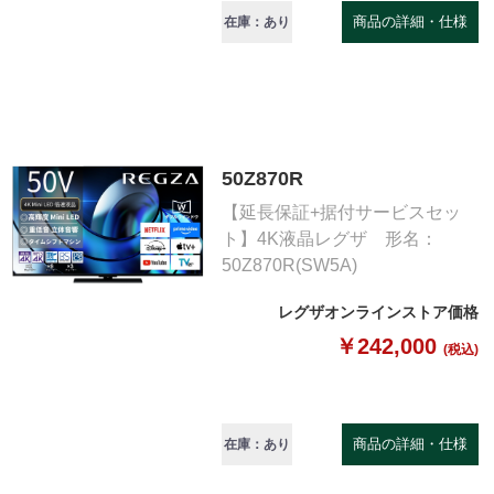
商品の詳細・仕様
在庫：あり
50Z870R
【延長保証+据付サービスセッ
ト】4K液晶レグザ 形名：
50Z870R(SW5A)
レグザオンラインストア価格
￥242,000
(税込)
商品の詳細・仕様
在庫：あり