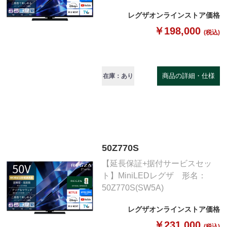
レグザオンラインストア価格
￥198,000
(税込)
商品の詳細・仕様
在庫：あり
50Z770S
【延長保証+据付サービスセッ
ト】MiniLEDレグザ 形名：
50Z770S(SW5A)
レグザオンラインストア価格
￥231,000
(税込)