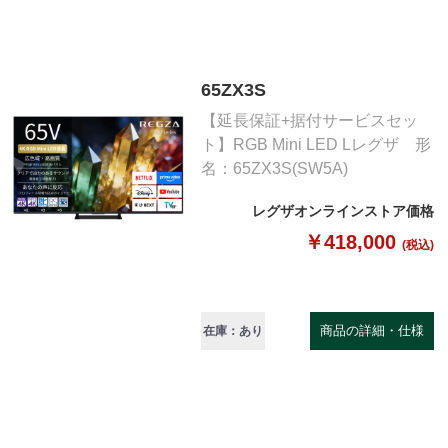
65ZX3S
【延長保証+据付サービスセッ
ト】RGB Mini LED Lレグザ 形
名：65ZX3S(SW5A)
レグザオンラインストア価格
￥418,000
(税込)
商品の詳細・仕様
在庫：あり