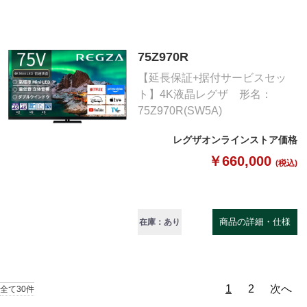
75Z970R
【延長保証+据付サービスセッ
ト】4K液晶レグザ 形名：
75Z970R(SW5A)
レグザオンラインストア価格
￥660,000
(税込)
商品の詳細・仕様
在庫：あり
1
2
次へ
全て30件