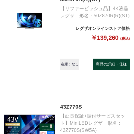
【リファービッシュ品】4K液晶
レグザ 形名：50Z870R(R)(ST)
レグザオンラインストア価格
￥139,260
(税込)
商品の詳細・仕様
在庫：なし
43Z770S
【延長保証+据付サービスセッ
ト】MiniLEDレグザ 形名：
43Z770S(SW5A)