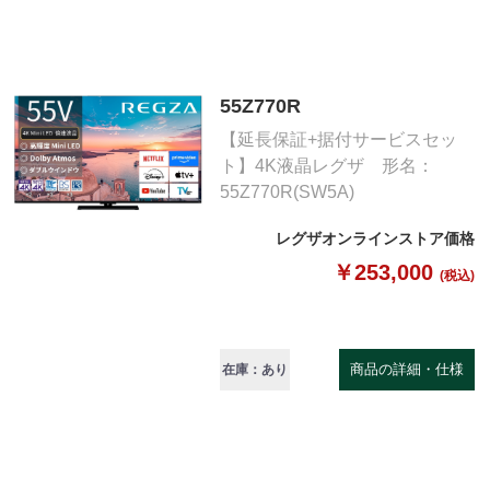
55Z770R
【延長保証+据付サービスセッ
ト】4K液晶レグザ 形名：
55Z770R(SW5A)
レグザオンラインストア価格
￥253,000
(税込)
商品の詳細・仕様
在庫：あり