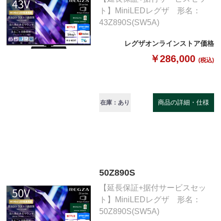
ト】MiniLEDレグザ 形名：
43Z890S(SW5A)
レグザオンラインストア価格
￥286,000
(税込)
商品の詳細・仕様
在庫：あり
50Z890S
【延長保証+据付サービスセッ
ト】MiniLEDレグザ 形名：
50Z890S(SW5A)