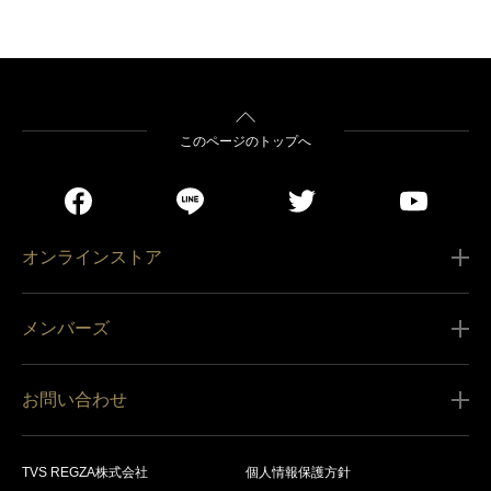
このページのトップへ
オンラインストア
ご利用ガイド
メンバーズ
販売条件
新規会員登録
特定商取引法に基づく表記
お問い合わせ
会員規約
商品の配送（お届け）
レグザ オンラインストアに関するお問い合わせ
サービス内容
営業日カレンダー
TVS REGZA株式会社
個人情報保護方針
レグザ メンバーズに関するお問い合わせ