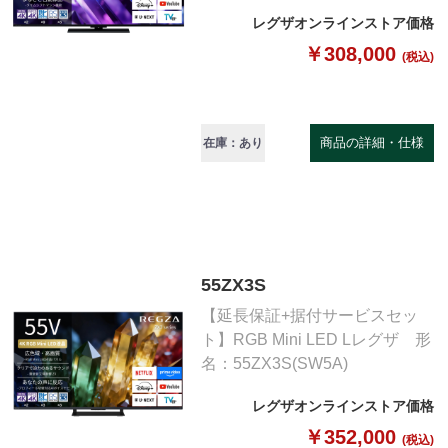
レグザオンラインストア価格
￥308,000
(税込)
商品の詳細・仕様
在庫：あり
55ZX3S
【延長保証+据付サービスセッ
ト】RGB Mini LED Lレグザ 形
名：55ZX3S(SW5A)
レグザオンラインストア価格
￥352,000
(税込)