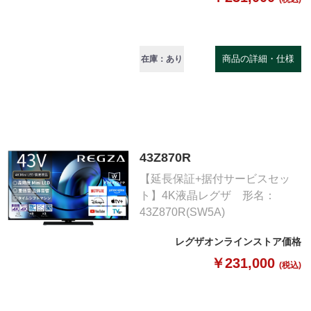
商品の詳細・仕様
在庫：あり
43Z870R
【延長保証+据付サービスセッ
ト】4K液晶レグザ 形名：
43Z870R(SW5A)
レグザオンラインストア価格
￥231,000
(税込)