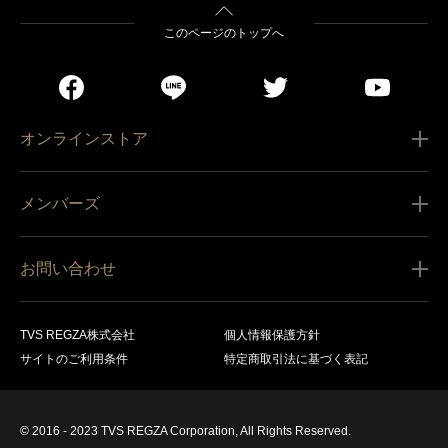
このページのトップへ
オンラインストア
ご利用ガイド
メンバーズ
販売条件
新規会員登録
特定商取引法に基づく表記
お問い合わせ
会員規約
商品の配送（お届け）
レグザ オンラインストアに関するお問い合わせ
サービス内容
営業日カレンダー
TVS REGZA株式会社
個人情報保護方針
レグザ メンバーズに関するお問い合わせ
商品登録
サイトのご利用条件
特定商取引法に基づく表記
お支払いについて
製品に関するサポート情報・お問い合わせ
キャンセル・返品交換等
© 2016 - 2023 TVS REGZA Corporation, All Rights Reserved.