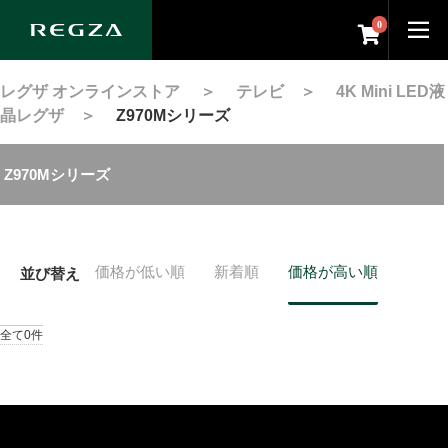
0
レグザ オンラインストア
＞
テレビ
＞
4K Mini LED液
晶レグザ
＞
Z970Mシリーズ
Z970Mシリーズ
価格が低い順
新着順
価格が高い順
並び替え
全て0件