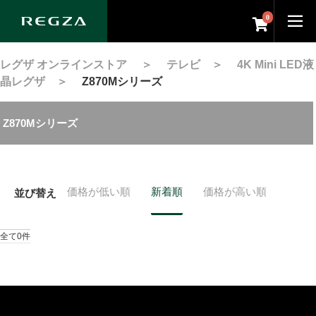
0
レグザ オンラインストア
＞
テレビ
＞
4K Mini LED液
晶レグザ
＞
Z870Mシリーズ
Z870Mシリーズ
価格が低い順
新着順
価格が高い順
並び替え
全て0件