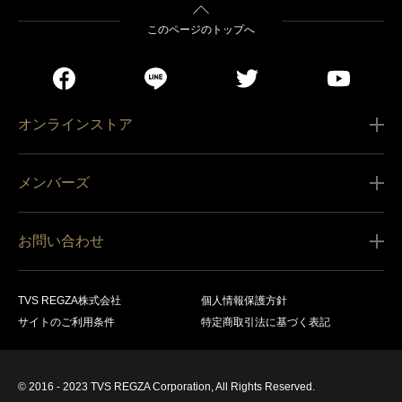
このページのトップへ
オンラインストア
ご利用ガイド
メンバーズ
販売条件
新規会員登録
特定商取引法に基づく表記
お問い合わせ
会員規約
商品の配送（お届け）
レグザ オンラインストアに関するお問い合わせ
サービス内容
営業日カレンダー
TVS REGZA株式会社
個人情報保護方針
レグザ メンバーズに関するお問い合わせ
商品登録
サイトのご利用条件
特定商取引法に基づく表記
お支払いについて
製品に関するサポート情報・お問い合わせ
キャンセル・返品交換等
© 2016 - 2023 TVS REGZA Corporation, All Rights Reserved.