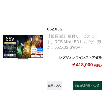
65ZX3S
【延長保証+据付サービスセッ
ト】RGB Mini LED Lレグザ 形
名：65ZX3S(SW5A)
レグザオンラインストア価格
￥418,000
(税込)
商品の詳細・仕様
在庫：あり