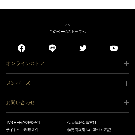
このページのトップへ
オンラインストア
ご利用ガイド
メンバーズ
販売条件
新規会員登録
特定商取引法に基づく表記
お問い合わせ
会員規約
商品の配送（お届け）
レグザ オンラインストアに関するお問い合わせ
サービス内容
営業日カレンダー
TVS REGZA株式会社
個人情報保護方針
レグザ メンバーズに関するお問い合わせ
商品登録
サイトのご利用条件
特定商取引法に基づく表記
お支払いについて