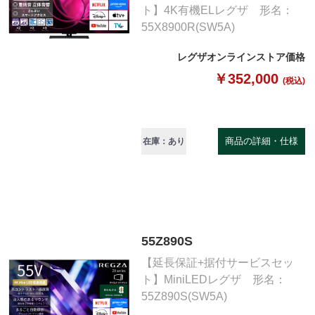
ト】4K有機ELレグザ 形名：
55X8900R(SW5A)
レグザオンラインストア価格
￥352,000
(税込)
商品の詳細・仕様
在庫：あり
55Z890S
【延長保証+据付サービスセッ
ト】MiniLEDレグザ 形名：
55Z890S(SW5A)