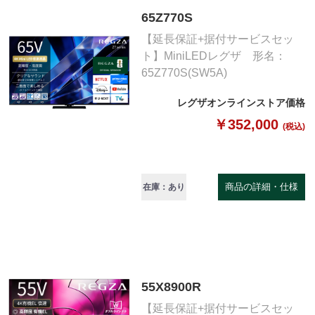
65Z770S
【延長保証+据付サービスセッ
ト】MiniLEDレグザ 形名：
65Z770S(SW5A)
レグザオンラインストア価格
￥352,000
(税込)
商品の詳細・仕様
在庫：あり
55X8900R
【延長保証+据付サービスセッ