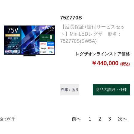
75Z770S
【延長保証+据付サービスセッ
ト】MiniLEDレグザ 形名：
75Z770S(SW5A)
レグザオンラインストア価格
￥440,000
(税込)
商品の詳細・仕様
在庫：あり
前へ
1
2
3
次へ
全て60件