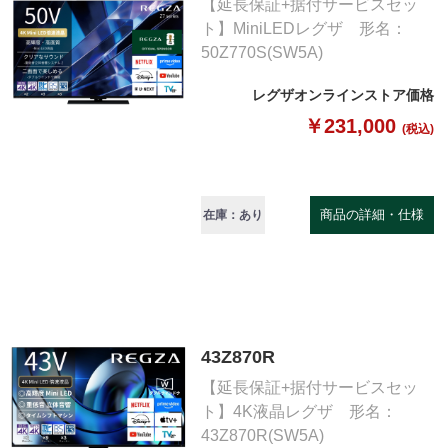
【延長保証+据付サービスセッ
ト】MiniLEDレグザ 形名：
50Z770S(SW5A)
レグザオンラインストア価格
￥231,000
(税込)
商品の詳細・仕様
在庫：あり
43Z870R
【延長保証+据付サービスセッ
ト】4K液晶レグザ 形名：
43Z870R(SW5A)