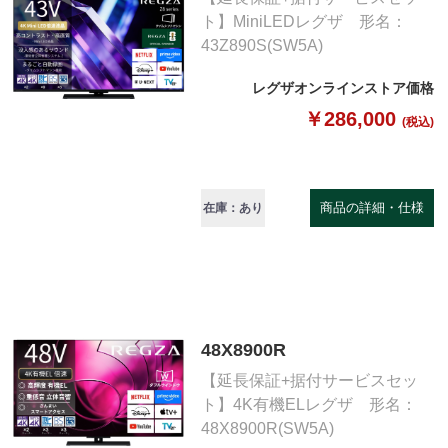
ト】MiniLEDレグザ 形名：
43Z890S(SW5A)
レグザオンラインストア価格
￥286,000
(税込)
商品の詳細・仕様
在庫：あり
48X8900R
【延長保証+据付サービスセッ
ト】4K有機ELレグザ 形名：
48X8900R(SW5A)