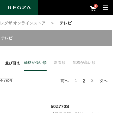
0
レグザ オンラインストア
＞
テレビ
テレビ
価格が低い順
新着順
価格が高い順
並び替え
前へ
1
2
3
次へ
全て60件
50Z770S