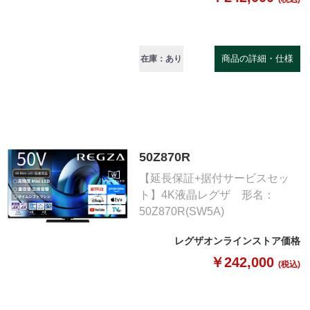
商品の詳細・仕様
在庫：あり
50Z870R
【延長保証+据付サービスセッ
ト】4K液晶レグザ 形名：
50Z870R(SW5A)
レグザオンラインストア価格
￥242,000
(税込)