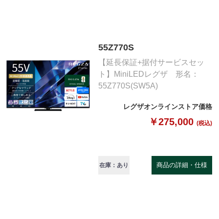
55Z770S
【延長保証+据付サービスセッ
ト】MiniLEDレグザ 形名：
55Z770S(SW5A)
レグザオンラインストア価格
￥275,000
(税込)
商品の詳細・仕様
在庫：あり