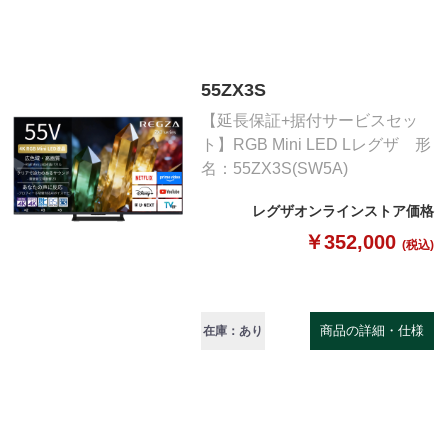
55ZX3S
【延長保証+据付サービスセッ
ト】RGB Mini LED Lレグザ 形
名：55ZX3S(SW5A)
レグザオンラインストア価格
￥352,000
(税込)
商品の詳細・仕様
在庫：あり