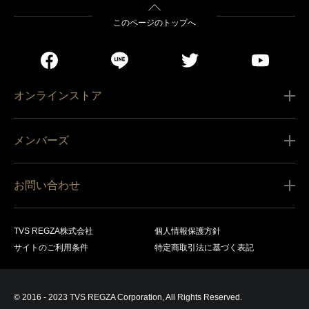
このページのトップへ
オンラインストア
ご利用ガイド
メンバーズ
販売条件
新規会員登録
特定商取引法に基づく表記
お問い合わせ
会員規約
商品の配送（お届け）
レグザ オンラインストアに関するお問い合わせ
サービス内容
営業日カレンダー
TVS REGZA株式会社
個人情報保護方針
レグザ メンバーズに関するお問い合わせ
商品登録
サイトのご利用条件
特定商取引法に基づく表記
お支払いについて
製品に関するサポート情報・お問い合わせ
キャンセル・返品交換等
© 2016 - 2023 TVS REGZA Corporation, All Rights Reserved.