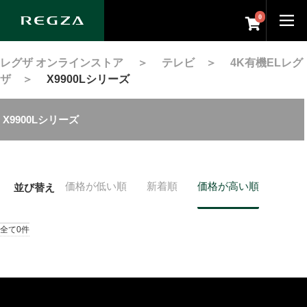
0
レグザ オンラインストア
＞
テレビ
＞
4K有機ELレグ
ザ
＞
X9900Lシリーズ
X9900Lシリーズ
価格が低い順
新着順
価格が高い順
並び替え
全て0件