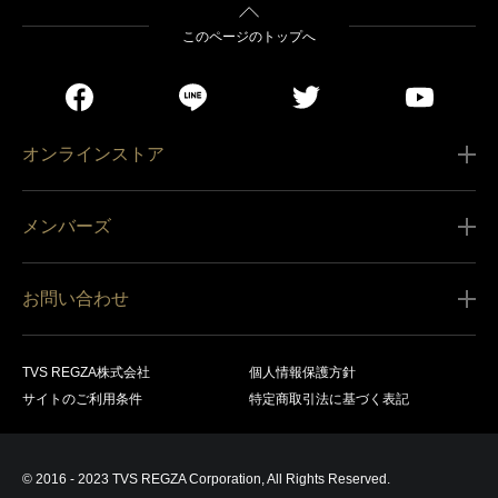
このページのトップへ
オンラインストア
ご利用ガイド
メンバーズ
販売条件
新規会員登録
特定商取引法に基づく表記
お問い合わせ
会員規約
商品の配送（お届け）
レグザ オンラインストアに関するお問い合わせ
サービス内容
営業日カレンダー
TVS REGZA株式会社
個人情報保護方針
レグザ メンバーズに関するお問い合わせ
商品登録
サイトのご利用条件
特定商取引法に基づく表記
お支払いについて
製品に関するサポート情報・お問い合わせ
キャンセル・返品交換等
© 2016 - 2023 TVS REGZA Corporation, All Rights Reserved.