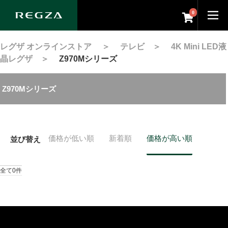
0
レグザ オンラインストア
＞
テレビ
＞
4K Mini LED液
晶レグザ
＞
Z970Mシリーズ
Z970Mシリーズ
価格が低い順
新着順
価格が高い順
並び替え
全て0件