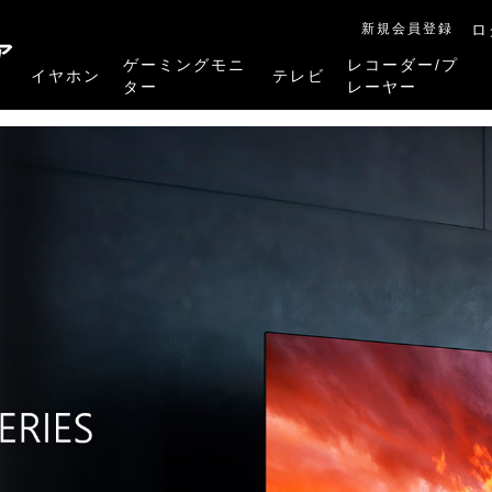
新規会員登録
ロ
ア
ゲーミングモニ
レコーダー/プ
イヤホン
テレビ
ター
レーヤー
RB-A1Sシリーズ
RM-27G5SR
RM-G245R
RM-G278R
RM-G277R
4K有機ELレグザ
4K Mini LED液晶レグザ
4K液晶レグザ
ハイビジョン液晶レグザ
リファービッシュ品
レグザタイムシフ
4Kレグザブルー
レグザブルーレイ
プレーヤー