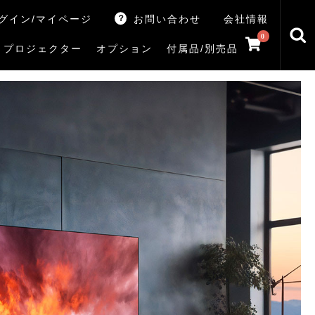
グイン/マイページ
お問い合わせ
会社情報
0
プロジェクター
オプション
付属品/別売品
トマシン
レイ
V5Rシリーズ
V7Rシリーズ
X770Sシリーズ
X9900Rシリーズ
X8900Rシリーズ
ZX3Sシリーズ
ZX2Sシリーズ
ZX1Sシリーズ
ZX1シリーズ
Z890Sシリーズ
Z770Sシリーズ
Z990Rシリーズ
Z970Rシリーズ
Z875R/Z870Rシリーズ
Z770Rシリーズ
M550Sシリーズ
E350Rシリーズ
Z670Rシリーズ
S25Tシリーズ
V35Tシリーズ
S25Sシリーズ
V35Sシリーズ
ハードディスク
サウンドシステム
リサイクル・引き取りサービス
イヤホンのみ
イヤホン充電器
テレビ付属品リモコン
レコーダー付属品リモコン
汎用リモコン
その他
TVS