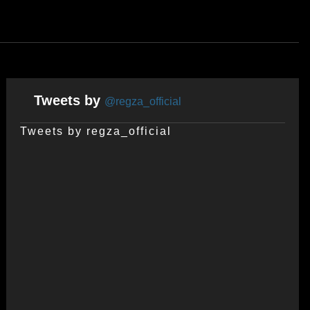
Tweets by
@regza_official
Tweets by regza_official