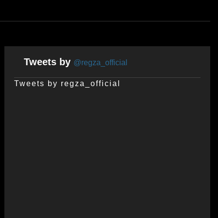
Tweets by
@regza_official
Tweets by regza_official