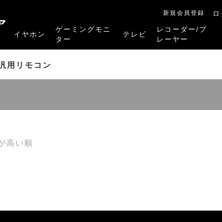
新規会員登録
ロ
ア
ゲーミングモニ
レコーダー/プ
イヤホン
テレビ
ター
レーヤー
RB-A1Sシリーズ
RM-27G5SR
RM-G245R
RM-G278R
RM-G277R
4K有機ELレグザ
4K Mini LED液晶レグザ
4K液晶レグザ
ハイビジョン液晶レグザ
リファービッシュ品
レグザタイムシフ
4Kレグザブルー
レグザブルーレイ
プレーヤー
汎用リモコン
が高い順