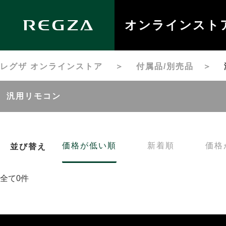
オンラインスト
レグザ オンラインストア
＞
付属品/別売品
＞
汎用リモコン
価格が低い順
新着順
価格
並び替え
全て0件