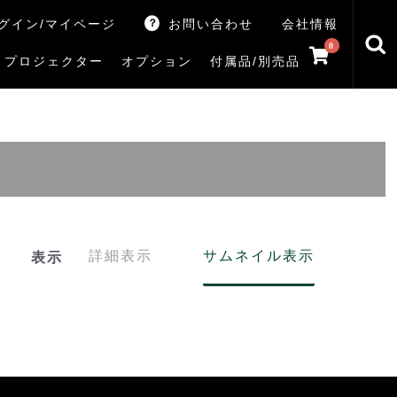
グイン/マイページ
お問い合わせ
会社情報
0
プロジェクター
オプション
付属品/別売品
トマシン
レイ
V5Rシリーズ
V7Rシリーズ
X770Sシリーズ
X9900Rシリーズ
X8900Rシリーズ
ZX3Sシリーズ
ZX2Sシリーズ
ZX1Sシリーズ
ZX1シリーズ
Z890Sシリーズ
Z770Sシリーズ
Z990Rシリーズ
Z970Rシリーズ
Z875R/Z870Rシリーズ
Z770Rシリーズ
M550Sシリーズ
E350Rシリーズ
Z670Rシリーズ
S25Tシリーズ
V35Tシリーズ
S25Sシリーズ
V35Sシリーズ
ハードディスク
サウンドシステム
リサイクル・引き取りサービス
イヤホンのみ
イヤホン充電器
テレビ付属品リモコン
レコーダー付属品リモコン
汎用リモコン
その他
TVS
詳細表示
サムネイル表示
表示