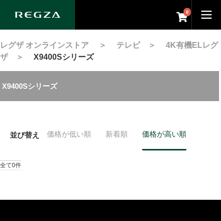
0
レグザ オンラインストア
＞
テレビ
＞
4K有機ELレグ
ザ
＞
X9400Sシリーズ
X9400Sシリーズ
価格が低い順
新着順
価格が高い順
並び替え
全て0件