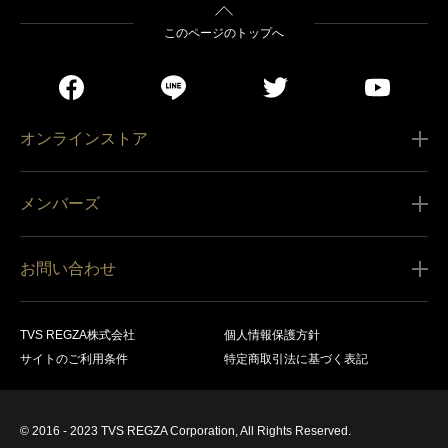
このページのトップへ
オンラインストア
ご利用ガイド
メンバーズ
販売条件
新規会員登録
特定商取引法に基づく表記
お問い合わせ
会員規約
商品の配送（お届け）
レグザ オンラインストアに関するお問い合わせ
サービス内容
営業日カレンダー
TVS REGZA株式会社
個人情報保護方針
レグザ メンバーズに関するお問い合わせ
商品登録
サイトのご利用条件
特定商取引法に基づく表記
お支払いについて
製品に関するサポート情報・お問い合わせ
キャンセル・返品交換等
© 2016 - 2023 TVS REGZA Corporation, All Rights Reserved.