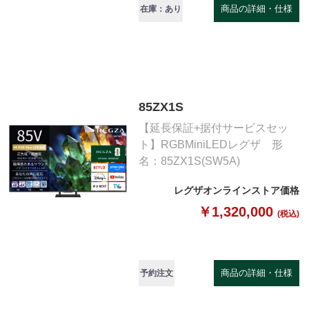
商品の詳細・仕様
在庫：あり
85ZX1S
【延長保証+据付サービスセッ
ト】RGBMiniLEDレグザ 形
名：85ZX1S(SW5A)
レグザオンラインストア価格
￥1,320,000
(税込)
商品の詳細・仕様
予約注文