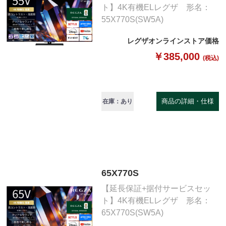
ト】4K有機ELレグザ 形名：
55X770S(SW5A)
レグザオンラインストア価格
￥385,000
(税込)
商品の詳細・仕様
在庫：あり
65X770S
【延長保証+据付サービスセッ
ト】4K有機ELレグザ 形名：
65X770S(SW5A)