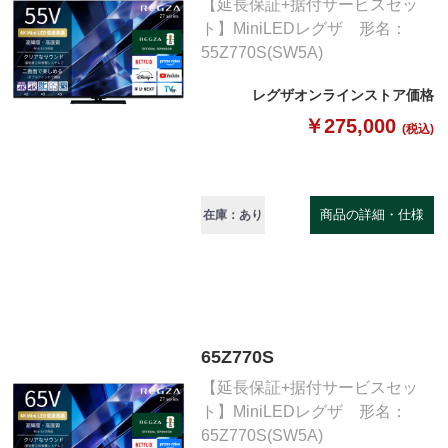
【延長保証+据付サービスセッ
ト】MiniLEDレグザ 形名：
55Z770S(SW5A)
レグザオンラインストア価格
￥275,000
(税込)
商品の詳細・仕様
在庫：あり
65Z770S
【延長保証+据付サービスセッ
ト】MiniLEDレグザ 形名：
65Z770S(SW5A)