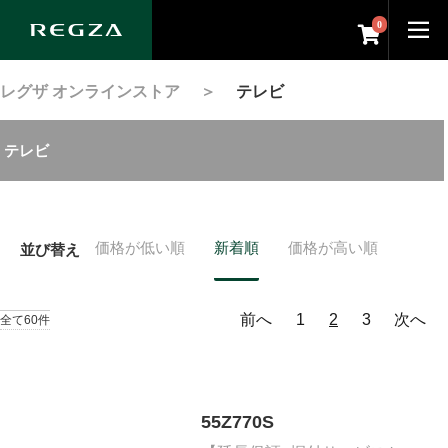
0
レグザ オンラインストア
＞
テレビ
テレビ
価格が低い順
新着順
価格が高い順
並び替え
前へ
1
2
3
次へ
全て60件
55Z770S