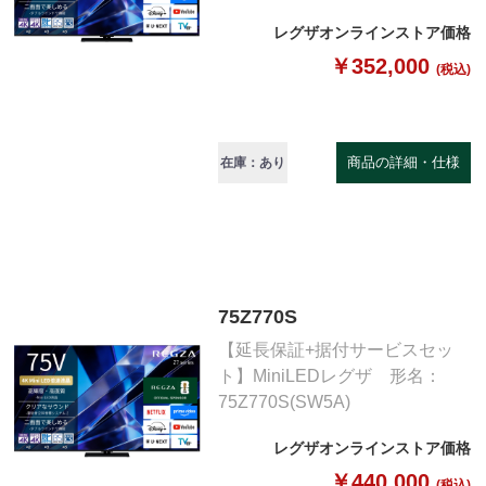
レグザオンラインストア価格
￥352,000
(税込)
商品の詳細・仕様
在庫：あり
75Z770S
【延長保証+据付サービスセッ
ト】MiniLEDレグザ 形名：
75Z770S(SW5A)
レグザオンラインストア価格
￥440,000
(税込)