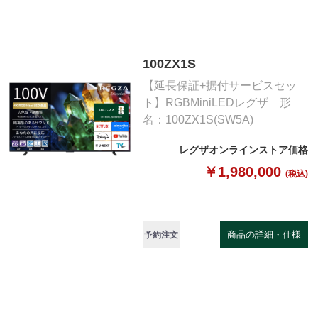
100ZX1S
【延長保証+据付サービスセッ
ト】RGBMiniLEDレグザ 形
名：100ZX1S(SW5A)
レグザオンラインストア価格
￥1,980,000
(税込)
商品の詳細・仕様
予約注文