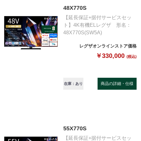
48X770S
【延長保証+据付サービスセッ
ト】4K有機ELレグザ 形名：
48X770S(SW5A)
レグザオンラインストア価格
￥330,000
(税込)
商品の詳細・仕様
在庫：あり
55X770S
【延長保証+据付サービスセッ