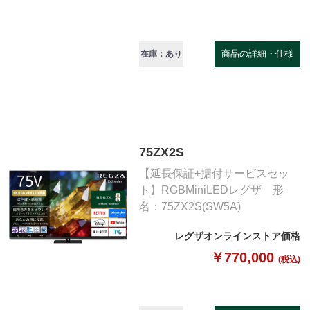
商品の詳細・仕様
在庫：あり
75ZX2S
【延長保証+据付サービスセッ
ト】RGBMiniLEDレグザ 形
名：75ZX2S(SW5A)
レグザオンラインストア価格
￥770,000
(税込)