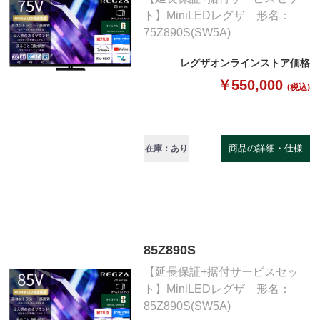
ト】MiniLEDレグザ 形名：
75Z890S(SW5A)
レグザオンラインストア価格
￥550,000
(税込)
商品の詳細・仕様
在庫：あり
85Z890S
【延長保証+据付サービスセッ
ト】MiniLEDレグザ 形名：
85Z890S(SW5A)