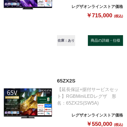
レグザオンラインストア価格
￥715,000
(税込)
商品の詳細・仕様
在庫：あり
65ZX2S
【延長保証+据付サービスセッ
ト】RGBMiniLEDレグザ 形
名：65ZX2S(SW5A)
レグザオンラインストア価格
￥550,000
(税込)