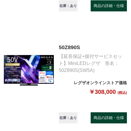
商品の詳細・仕様
在庫：あり
50Z890S
【延長保証+据付サービスセッ
ト】MiniLEDレグザ 形名：
50Z890S(SW5A)
レグザオンラインストア価格
￥308,000
(税込)
商品の詳細・仕様
在庫：あり