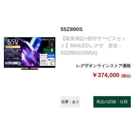
55Z890S
【延長保証+据付サービスセッ
ト】MiniLEDレグザ 形名：
55Z890S(SW5A)
レグザオンラインストア価格
￥374,000
(税込)
商品の詳細・仕様
在庫：あり