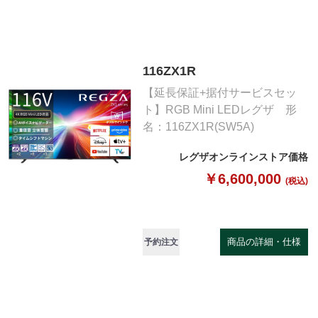
116ZX1R
【延長保証+据付サービスセッ
ト】RGB Mini LEDレグザ 形
名：116ZX1R(SW5A)
レグザオンラインストア価格
￥6,600,000
(税込)
商品の詳細・仕様
予約注文