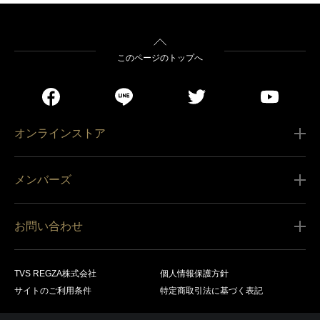
このページのトップへ
オンラインストア
ご利用ガイド
メンバーズ
販売条件
新規会員登録
特定商取引法に基づく表記
お問い合わせ
会員規約
商品の配送（お届け）
レグザ オンラインストアに関するお問い合わせ
サービス内容
営業日カレンダー
TVS REGZA株式会社
個人情報保護方針
レグザ メンバーズに関するお問い合わせ
商品登録
サイトのご利用条件
特定商取引法に基づく表記
お支払いについて
製品に関するサポート情報・お問い合わせ