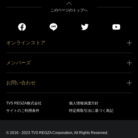
このページのトップへ
オンラインストア
ご利用ガイド
メンバーズ
販売条件
新規会員登録
特定商取引法に基づく表記
お問い合わせ
会員規約
商品の配送（お届け）
レグザ オンラインストアに関するお問い合わせ
サービス内容
営業日カレンダー
TVS REGZA株式会社
個人情報保護方針
レグザ メンバーズに関するお問い合わせ
商品登録
サイトのご利用条件
特定商取引法に基づく表記
お支払いについて
製品に関するサポート情報・お問い合わせ
キャンセル・返品交換等
© 2016 - 2023 TVS REGZA Corporation, All Rights Reserved.