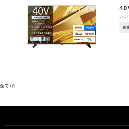
40
ハイ
在
全て7件