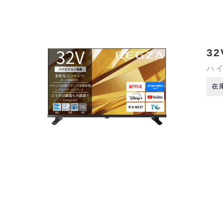
32
ハイ
在