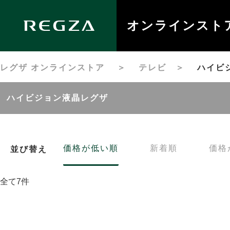
オンラインスト
レグザ オンラインストア
＞
テレビ
＞
ハイビ
ハイビジョン液晶レグザ
価格が低い順
新着順
価格
並び替え
全て7件