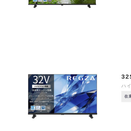
32
ハイ
在