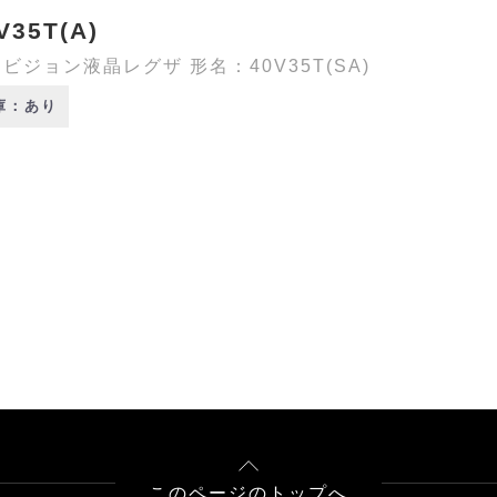
V35T(A)
ビジョン液晶レグザ 形名：40V35T(SA)
庫：あり
このページのトップへ