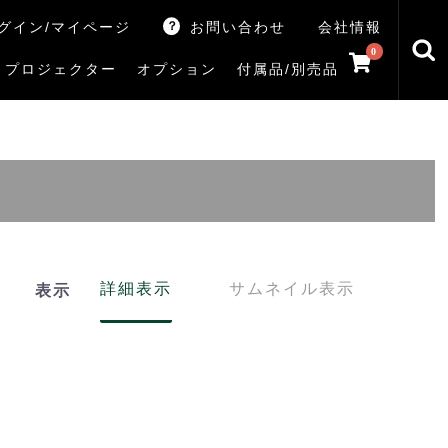
グイン/マイページ
お問い合わせ
会社情報
0
プロジェクター
オプション
付属品/別売品
トマシン
レイ
V5Rシリーズ
V7Rシリーズ
X770Sシリーズ
X9900Rシリーズ
X8900Rシリーズ
ZX3Sシリーズ
ZX2Sシリーズ
ZX1Sシリーズ
ZX1シリーズ
Z890Sシリーズ
Z770Sシリーズ
Z990Rシリーズ
Z970Rシリーズ
Z875R/Z870Rシリーズ
Z770Rシリーズ
M550Sシリーズ
E350Rシリーズ
Z670Rシリーズ
S25Tシリーズ
V35Tシリーズ
S25Sシリーズ
V35Sシリーズ
ハードディスク
サウンドシステム
リサイクル・引き取りサービス
イヤホンのみ
イヤホン充電器
テレビ付属品リモコン
レコーダー付属品リモコン
汎用リモコン
その他
TVS
詳細表示
サムネイル表示
表示